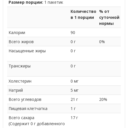
Размер порции:
1 пакетик
Количество
% от
в 1 порции
суточной
нормы
Калории
90
Всего жиров
0 г
0%
Насыщенные жиры
0 г
Трансжиры
0 г
Холестерин
0 мг
Натрий
5 мг
Всего углеводов
21 г
20%
Пищевая клетчатка
1 г
Всего сахара
17 г
(Содержит 0 г добавленного