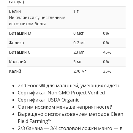
сахара)
Белки
1 г
Не является существенным
источником белка
Витамин D
0 мкг
0%
Железо
0,2 мг
0%
Витамин С
23 мг
45%
Кальций
5 мг
0%
Калий
270 мг
35%
2nd Foods® для малышей, умеющих сидеть
Сертификат Non GMO Project Verified
Сертификат USDA Organic
С этим носиком меньше неприятностей
Выращено с использованием методов Clean
Field Farming™
2/3 банана — 3/4 столовой ложки манго — в