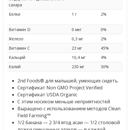
сахара
Белки
1 г
2%
Витамин D
0 мкг
0%
Железо
0,3 мг
2%
Витамин С
23 мг
45%
Кальций
10,4 мг
4%
Калий
230 мг
30%
2nd Foods® для малышей, умеющих сидеть
Сертификат Non GMO Project Verified
Сертификат USDA Organic
С этим носиком меньше неприятностей
Выращено с использованием методов Clean
Field Farming™
1/2 банана — 2 3/4 ягод асаи — 1/2 столовой
ложки смешанных злаков — в каждой