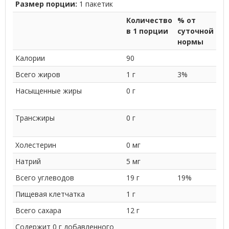
Размер порции:
1 пакетик
Количество
% от
в 1 порции
суточной
нормы
Калории
90
Всего жиров
1 г
3%
Насыщенные жиры
0 г
Трансжиры
0 г
Холестерин
0 мг
Натрий
5 мг
Всего углеводов
19 г
19%
Пищевая клетчатка
1 г
Всего сахара
12 г
Содержит 0 г добавленного