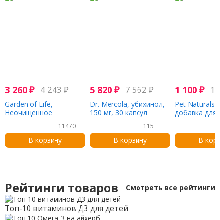
3 260
₽
4 243
₽
5 820
₽
7 562
₽
1 100
₽
1 
Garden of Life,
Dr. Mercola, убихинол,
Pet Naturals 
Неочищенное
150 мг, 30 капсул
добавка для
кокосовое масло
комков шерст
11470
115
холодного отжима, 858
кошек, около
мл (29 жидких унций)
жевательных
В корзину
В корзину
В кор
таблеток, 45 
унции)
Рейтинги товаров
Смотреть все рейтинги
Топ-10 витаминов Д3 для детей