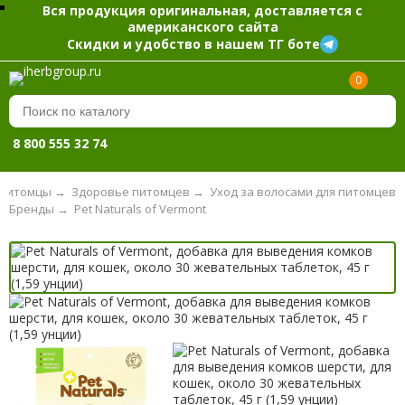
Вся продукция оригинальная, доставляется с
американского сайта
Скидки и удобство в нашем ТГ боте
0
8 800 555 32 74
Питомцы
→
Здоровье питомцев
→
Уход за волосами для питомцев
Бренды
→
Pet Naturals of Vermont