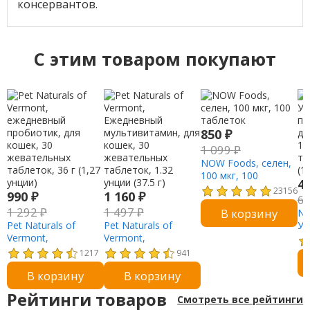
консервантов.
C этим товаром покупают
850
₽
1 099
₽
NOW Foods, селен,
100 мкг, 100
4
таблеток
23156
990
₽
1 160
₽
6
1 292
₽
1 497
₽
В корзину
Na
Pet Naturals of
Pet Naturals of
Ул
Vermont,
Vermont,
по
ежедневный
Ежедневный
дл
1217
941
пробиотик, для
мультивитамин, для
12
В корзину
В корзину
кошек, 30
кошек, 30
та
жевательных
жевательных
(1
Рейтинги товаров
Смотреть все рейтинги
таблеток, 36 г (1,27
таблеток, 1.32