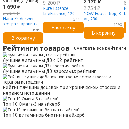
2 120
₽
9 200
₽
6
1 690
₽
2 754
₽
Pure Essence,
NO
2 201
₽
LifeEssence, 120
NOW Foods, бор, 3
L-
Nature's Answer,
таблеток
мг, 250
фу
244
экстракт крапивы,
растительных
1590
В корзину
не содержит
капсул
636
В корзину
спирта, 2000 мг, 30
В корзину
мл (1 жидк. унция)
Рейтинги товаров
Смотреть все рейтинги
Лучшие витамины Д3 с К2: рейтинг
Лучшие витамины Д3 взрослым: рейтинг
Рейтинг лучших добавок при хроническом стрессе и
нервном истощении
Топ 10 Омега-3 на айхерб
Топ 10 витаминов биотин на айхерб