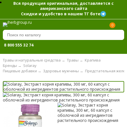
Вся продукция оригинальная, доставляется с
американского сайта
Скидки и удобство в нашем ТГ боте
0
8 800 555 32 74
Травы и натуральные средства
→
Травы
→
Крапива
Бренды
→
Solaray
Пищевые добавки
→
Здоровье мужчины
→
Предстательная желе