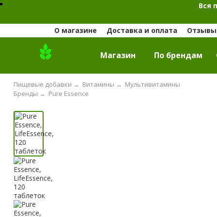
Вся 
О магазине
Доставка и оплата
Отзывы 
Магазин
По брендам
Пищевые добавки
→
Витамины
→
Мультивитамины
Бренды
→
Pure Essence