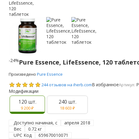
-24%
Pure Essence, LifeEssence, 120 таблет
Произведено
Pure Essence
В избранное
P
244 отзывов на iherb.com
Артикул:
Модификации
120 шт.
240 шт.
9 200
₽
18 603
₽
Доступно начиная, с
апреля 2018
Вес
0.72 кг
UPC Код
659670010071