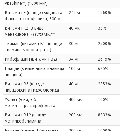
VitaShine™) (1000 мкг)
Витамин E (в виде сукцината
249 мг
1660%
d-альфа-токоферила, 300 мг)
Витамин K2 (в виде
40 мкг
33%
менахинона-7) (VitaMK7™)
Тиамин (витамин B1) (в виде
30 мг
2500%
тиамина мононитрата)
Рибофлавин (витамин B2)
34 мг
2615%
Ниацин (в виде никотинамида,
100 мг
625%
ниацина)
Витамин B6 (в виде
40 мг
2353%
пиридоксина гидрохлорида)
Фолат (в виде 5-
400 мкг
100%
метилтетрагидрофолата)
Витамин B12 (в виде
200 мкг
8333%
метилкобаламина)
Биотин (в виде d-биотина)
300 мкг
1000%