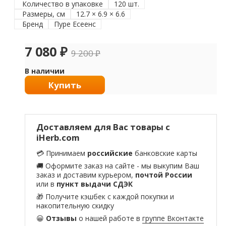
Количество в упаковке
120 шт.
Размеры, см
12.7 × 6.9 × 6.6
Бренд
Пуре Есеенс
7 080
₽
9 200
₽
В наличии
Купить
Доставляем для Вас товары с
iHerb.com
💳 Принимаем
российские
банковские карты
🚚 Оформите заказ на сайте - мы выкупим Ваш
заказ и доставим курьером,
почтой России
или в
пункт выдачи СДЭК
🎁 Получите кэшбек с каждой покупки и
накопительную скидку
😀
Отзывы
о нашей работе в
группе Вконтакте