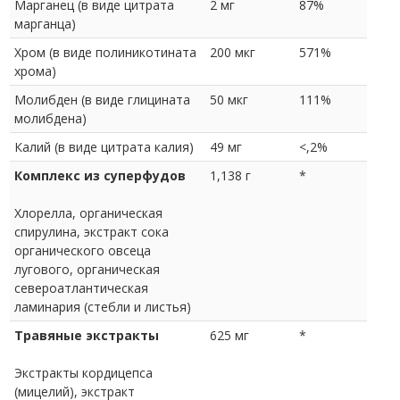
Марганец (в виде цитрата
2 мг
87%
марганца)
Хром (в виде полиникотината
200 мкг
571%
хрома)
Молибден (в виде глицината
50 мкг
111%
молибдена)
Калий (в виде цитрата калия)
49 мг
<,2%
Комплекс из суперфудов
1,138 г
*
Хлорелла, органическая
спирулина, экстракт сока
органического овсеца
лугового, органическая
североатлантическая
ламинария (стебли и листья)
Травяные экстракты
625 мг
*
Экстракты кордицепса
(мицелий), экстракт