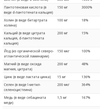
Пантотеновая кислота (в
150 мг
3000%
виде d-пантотената кальция)
Холин (в виде битартрата
100 мг
18%
холина)
Кальций (в виде цитрата
200 мг
15%
кальция, d-пантотената
кальция)
Йод (из органической северо-
150 мкг
100%
атлантической ламинарии)
Магний (в виде оксида
200 мг
48%
магния, цитрата)
Цинк (в виде лактата цинка)
15 мг
136%
Селен (в виде l-метил-
200 мкг
364%
селеноцистеина)
Медь (в виде себацината
1,5 мг
167%
меди)