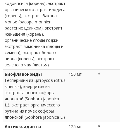
кодонпсиса (корень), экстракт
органического атрактилодеса
(корень), экстракт бакопа
монье (bacopa monnieri,
растение целиком), экстракт
женьшеня (корень),
органические ягоды годжи
экстракт лимонника (плоды и
семена), экстракт белого
пиона (корень), экстракт
зеленого чая (листья)
Биофлавоноиды
150 мг
*
Гесперидин из цитрусов (citrus
sinensis), кверцетин из
экстракта почек софоры
японской (Sophora japonica
L.), экстракт органического
рутина из почек софоры
японской (Sophora japonica L.)
Антиоксиданты
125 мг
*