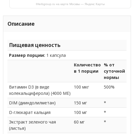
IHerbgroup.ru на карте Москвы — Яндекс Карты
Описание
Пищевая ценность
Размер порции:
1 капсула
Количество
% от
в 1 порции
суточной
нормы
Витамин D3 (в виде
100 мкг
500%
холекальциферола) (4000 МЕ)
DIM (дииндолилметан)
150 мг
*
D-глюкарат кальция
100 мг
*
Экстракт зеленого чая
60 мг
*
(листья)