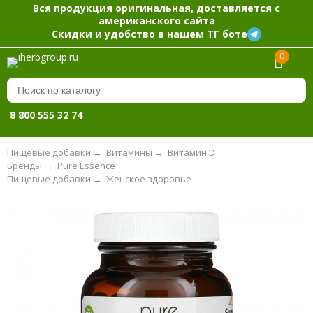
Вся продукция оригинальная, доставляется с
американского сайта
Скидки и удобство в нашем ТГ боте
0
8 800 555 32 74
Пищевые добавки
→
Витамины
→
Витамин D
Бренды
→
Pure Essence
Пищевые добавки
→
Женское здоровье