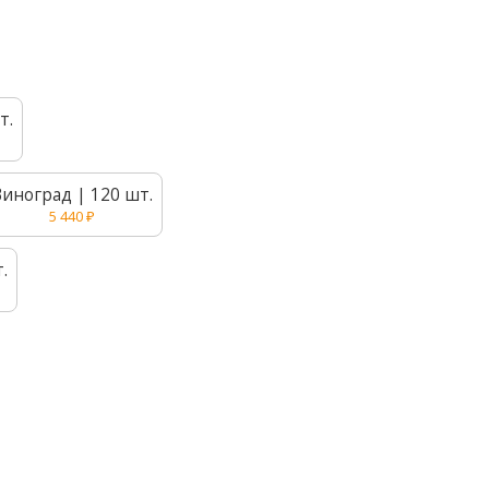
т.
Виноград | 120 шт.
5 440
₽
.