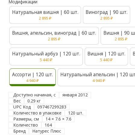
Модификации
Натуральная вишня | 60 шт.
Виноград | 90 шт.
2 895
₽
2 895
₽
Вишня, апельсин, виноград | 60 шт.
Вишня | 90 ш
2 895
₽
2 895
₽
Натуральный арбуз | 120 шт.
Вишня | 120 шт.
5 440
₽
5 440
₽
Ассорти | 120 шт.
Натуральный апельсин | 120 шт
4 940
₽
4 940
₽
Доступно начиная, с
января 2012
Вес
0.29 кг
UPC Код
097467299283
Количество в упаковке
120 шт.
Размеры, см
14 × 7.6 × 7.6
Количество
164
Бренд
Натурес Плюс