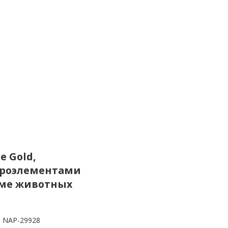
e Gold,
кроэлементами
орме животных
NAP-29928
: