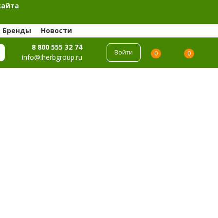
сайта
Бренды
Новости
8 800 555 32 74
Войти
0
0
info@iherbgroup.ru