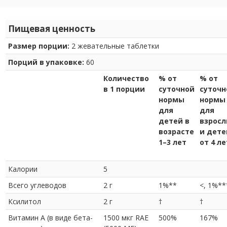
Пищевая ценность
Размер порции:
2 жевательные таблетки
Порций в упаковке:
60
Количество
% от
% от
в 1 порции
суточной
суточн
нормы
нормы
для
для
детей в
взросл
возрасте
и дете
1–3 лет
от 4 ле
Калории
5
Всего углеводов
2 г
1%**
<, 1%**
Ксилитол
2 г
†
†
Витамин A (в виде бета-
1500 мкг RAE
500%
167%