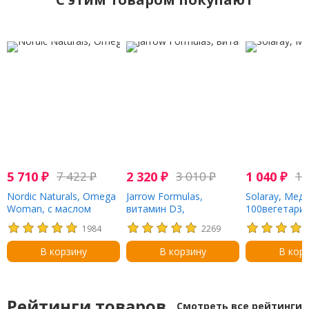
5 710
₽
7 422
₽
2 320
₽
3 010
₽
1 040
₽
1 
Nordic Naturals, Omega
Jarrow Formulas,
Solaray, Медь
Woman, с маслом
витамин D3,
100вегетари
примулы вечерней, 120
холекальциферол, 125
капсул
1984
2269
капсул
мкг (5000 МЕ), 100
капсул
В корзину
В корзину
В кор
Рейтинги товаров
Смотреть все рейтинги