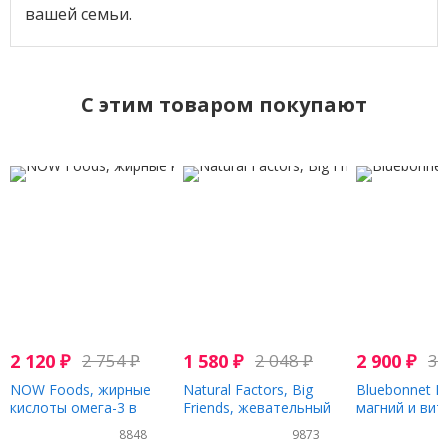
вашей семьи.
C этим товаром покупают
2 120
₽
2 754
₽
1 580
₽
2 048
₽
2 900
₽
3 
NOW Foods, жирные
Natural Factors, Big
Bluebonnet Nu
кислоты омега-3 в
Friends, жевательный
магний и вит
мини-капсулах, 180 ЭПК
витамин D3, ягодный
90 вегетариа
8848
9873
/ 120 ДГК, 180 капсул
вкус, 10 мкг, 250
капсул