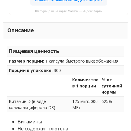
IHerbgroup.ru на карте Москвы — Яндекс Карты
Описание
Пищевая ценность
Размер порции:
1 капсула быстрого высвобождения
Порций в упаковке:
300
Количество
% от
в 1 порции
суточной
нормы
Витамин D (в виде
125 мкг(5000
625%
холекальциферола D3)
МЕ)
Витамины
Не содержит глютена