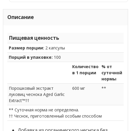
Описание
Пищевая ценность
Размер порции:
2 капсулы
Порций в упаковке:
100
Количество
% от
в 1 порции
суточной
нормы
Порошковый экстракт
600 мг
**
луковиц чеснока Aged Garlic
Extract™††
** Суточная норма не определена.
†† Чеснок, приготовленный особым способом
Добавка из органического чеснока без