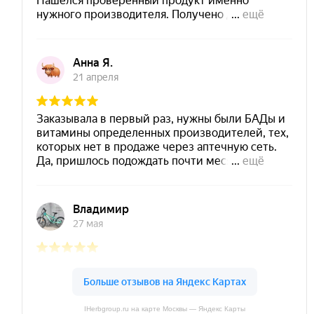
IHerbgroup.ru на карте Москвы — Яндекс Карты