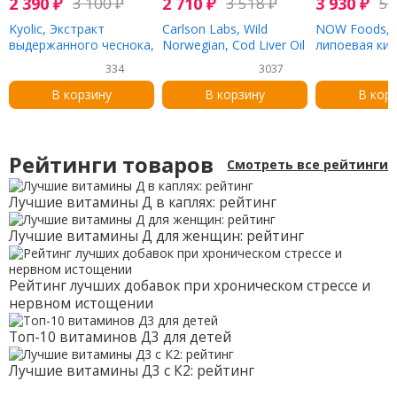
2 390
₽
3 100
₽
2 710
₽
3 518
₽
3 930
₽
5 
Kyolic, Экстракт
Carlson Labs, Wild
NOW Foods, 
выдержанного чеснока,
Norwegian, Cod Liver Oil
липоевая кис
для нормализации
Gems, жир печени
мг, 120 раст
334
3037
баланса сахара в
дикой норвежской
капсул
крови, 100 капсул
трески в капсулах,
В корзину
В корзину
В кор
высшего качества,
1000 мг, 100 капсул
Рейтинги товаров
Смотреть все рейтинги
Лучшие витамины Д в каплях: рейтинг
Лучшие витамины Д для женщин: рейтинг
Рейтинг лучших добавок при хроническом стрессе и
нервном истощении
Топ-10 витаминов Д3 для детей
Лучшие витамины Д3 с К2: рейтинг