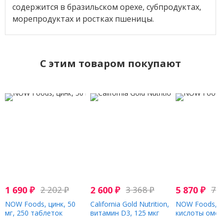
содержится в бразильском орехе, субпродуктах,
морепродуктах и ростках пшеницы.
C этим товаром покупают
1 690
₽
2 202
₽
2 600
₽
3 368
₽
5 870
₽
7 
NOW Foods, цинк, 50
California Gold Nutrition,
NOW Foods, 
мг, 250 таблеток
витамин D3, 125 мкг
кислоты омег