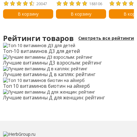
(5000 МЕ), 360 капсул
ЭПК / 120 ДГ
20047
188106
из рыбьего желатина
капсул
В корзину
В корзину
В кор
Рейтинги товаров
Смотреть все рейтинги
Топ-10 витаминов Д3 для детей
Лучшие витамины Д3 взрослым: рейтинг
Лучшие витамины Д в каплях: рейтинг
Топ 10 витаминов биотин на айхерб
Лучшие витамины Д для женщин: рейтинг