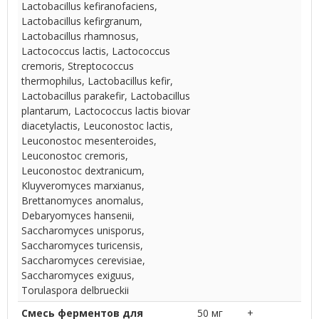
Lactobacillus kefiranofaciens,
Lactobacillus kefirgranum,
Lactobacillus rhamnosus,
Lactococcus lactis, Lactococcus
cremoris, Streptococcus
thermophilus, Lactobacillus kefir,
Lactobacillus parakefir, Lactobacillus
plantarum, Lactococcus lactis biovar
diacetylactis, Leuconostoc lactis,
Leuconostoc mesenteroides,
Leuconostoc cremoris,
Leuconostoc dextranicum,
Kluyveromyces marxianus,
Brettanomyces anomalus,
Debaryomyces hansenii,
Saccharomyces unisporus,
Saccharomyces turicensis,
Saccharomyces cerevisiae,
Saccharomyces exiguus,
Torulaspora delbrueckii
Смесь ферментов для
50 мг
+