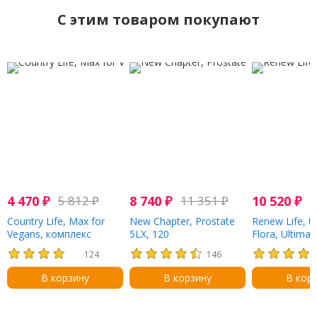
C этим товаром покупают
4 470
₽
5 812
₽
8 740
₽
11 351
₽
10 520
₽
1
Country Life, Max for
New Chapter, Prostate
Renew Life, U
Vegans, комплекс
5LX, 120
Flora, Ultimat
мультивитаминов и
вегетарианских капсул
пробиотик с
124
146
минералов, 120
повышенной 
веганских капсул
действия, 15
В корзину
В корзину
В кор
живых культу
вегетарианск