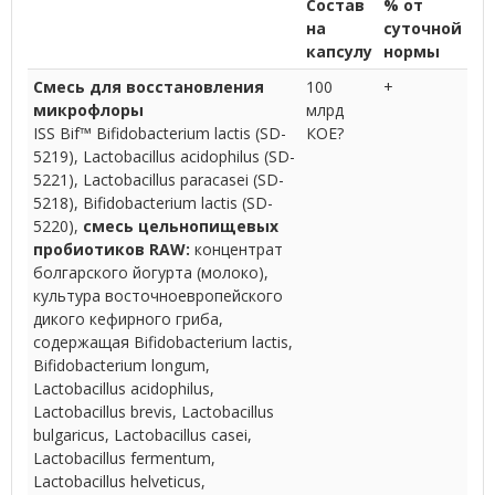
Состав
% от
на
суточной
капсулу
нормы
Смесь для восстановления
100
+
микрофлоры
млрд
ISS Bif™ Bifidobacterium lactis (SD-
КОЕ?
5219), Lactobacillus acidophilus (SD-
5221), Lactobacillus paracasei (SD-
5218), Bifidobacterium lactis (SD-
5220),
смесь цельнопищевых
пробиотиков RAW:
концентрат
болгарского йогурта (молоко),
культура восточноевропейского
дикого кефирного гриба,
содержащая Bifidobacterium lactis,
Bifidobacterium longum,
Lactobacillus acidophilus,
Lactobacillus brevis, Lactobacillus
bulgaricus, Lactobacillus casei,
Lactobacillus fermentum,
Lactobacillus helveticus,