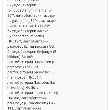
бифидобактерии
(Bifidobacterium infantis) Bi-
26™, лактобактерии гассери
(L. gasseri) Lg-36™, лактококк
(Lactococcus lactis) LI-23™,
бифидобактерии лактис
(Bifidobacterium lactis)
HN019™, лактобактерии
рамнозус (L. rhamnosus) GG,
бифидобактерии бифидум (B.
bifidum) Bb-06™,
лактобактерии параказеи (L.
paracasei) Lpc-37®,
лактобактерии рамнозус (L.
rhamnosus) HN001™,
лактобактерии (Lactobacillus
helveticus) HA-501,
лактобактерии казеи (L. casei)
HA-108, лактобактерии
рамнозус (L. rhamnosus) HA-
111, лактобактерии