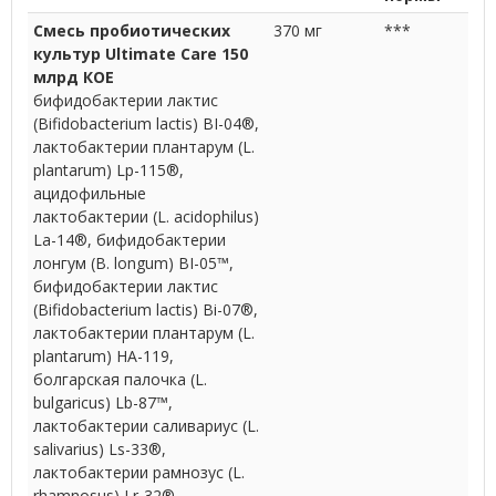
Смесь пробиотических
370 мг
***
культур Ultimate Care 150
млрд КОЕ
бифидобактерии лактис
(Bifidobacterium lactis) BI-04®,
лактобактерии плантарум (L.
plantarum) Lp-115®,
ацидофильные
лактобактерии (L. acidophilus)
La-14®, бифидобактерии
лонгум (B. longum) BI-05™,
бифидобактерии лактис
(Bifidobacterium lactis) Bi-07®,
лактобактерии плантарум (L.
plantarum) HA-119,
болгарская палочка (L.
bulgaricus) Lb-87™,
лактобактерии саливариус (L.
salivarius) Ls-33®,
лактобактерии рамнозус (L.
rhamnosus) Lr-32®,