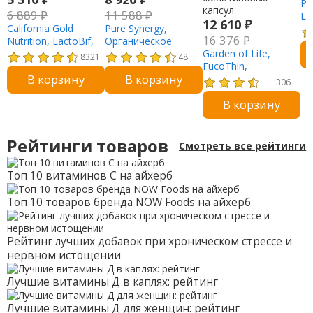
Pu
6 889
₽
11 588
₽
Lo
12 610
₽
California Gold
Pure Synergy,
дл
16 376
₽
Nutrition, LactoBif,
Органическое
та
пробиотики, 100
средство для
Garden of Life,
8321
48
млрд КОЕ, 30
защиты сердца, 60
FucoThin,
В корзину
В корзину
растительных
растительных
нестимулирующий
306
капсул
капсул
натуральный
В корзину
сжигатель жира,
180 мягких
желатиновых
Рейтинги товаров
капсул
Смотреть все рейтинги
Топ 10 витаминов С на айхерб
Топ 10 товаров бренда NOW Foods на айхерб
Рейтинг лучших добавок при хроническом стрессе и
нервном истощении
Лучшие витамины Д в каплях: рейтинг
Лучшие витамины Д для женщин: рейтинг