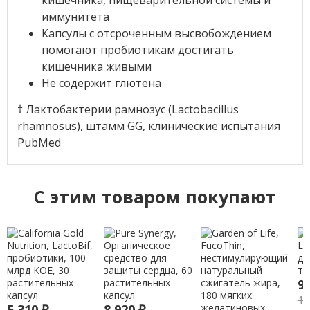
иммунитета
Капсулы с отсроченным высвобождением
помогают пробиотикам достигать
кишечника живыми
Не содержит глютена
† Лактобактерии рамнозус (Lactobacillus
rhamnosus), штамм GG, клинические испытания
PubMed
C этим товаром покупают
9
1
5 310
₽
8 920
₽