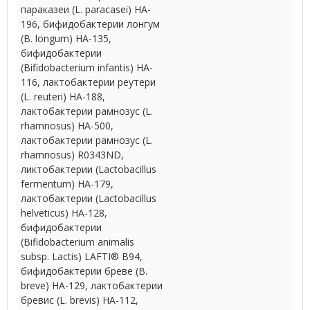
параказеи (L. paracasei) HA-
196, бифидобактерии лонгум
(B. longum) HA-135,
бифидобактерии
(Bifidobacterium infantis) HA-
116, лактобактерии реутери
(L. reuteri) HA-188,
лактобактерии рамнозус (L.
rhamnosus) HA-500,
лактобактерии рамнозус (L.
rhamnosus) R0343ND,
ликтобактерии (Lactobacillus
fermentum) HA-179,
лактобактерии (Lactobacillus
helveticus) HA-128,
бифидобактерии
(Bifidobacterium animalis
subsp. Lactis) LAFTI® B94,
бифидобактерии бреве (B.
breve) HA-129, лактобактерии
бревис (L. brevis) HA-112,