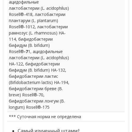
ацидофильные
лактобактерии (L. acidophilus)
Rosell®-418, лактобактерии
плантарум (L. plantarum)
Rosell®-1012, лактобактерии
рамнозус (L. rhamnosus) HA-
114, бифидобактерии
бифидум (B. bifidum)
Rosell®
-7
1, ацидофильные
лактобактерии (L. acidophilus)
HA-122, бифидобактерии
бифидум (B. bifidum) HA-132,
бифидобактерии лактис
(Bifidobacterium lactis) HA-194,
бифидобактерии бреве (B.
breve) Rosell®-70,
бифидобактерии лонгум (B.
longum) Rosell®-175
*** Суточная норма не определена
Самый изученный штамм†