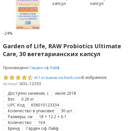
-24%
Garden of Life, RAW Probiotics Ultimate
Care, 30 вегетарианских капсул
Произведено
Гарден оф Лайф
В избранное
421 отзывов на iherb.com
GOL-12333
Артикул:
Доступно начиная, с
июля 2018
Вес
0.26 кг
UPC Код
658010123334
Количество в упаковке
30 шт.
Размеры, см
18 × 12.2 × 6.1
Количество
164
Бренд
Гарден оф Лайф