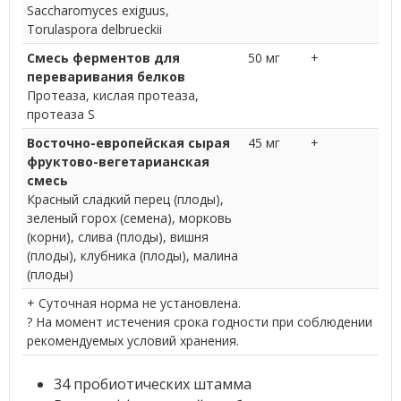
Saccharomyces exiguus,
Torulaspora delbrueckii
Смесь ферментов для
50 мг
+
переваривания белков
Протеаза, кислая протеаза,
протеаза S
Восточно-европейская сырая
45 мг
+
фруктово-вегетарианская
смесь
Красный сладкий перец (плоды),
зеленый горох (семена), морковь
(корни), слива (плоды), вишня
(плоды), клубника (плоды), малина
(плоды)
+ Суточная норма не установлена.
? На момент истечения срока годности при соблюдении
рекомендуемых условий хранения.
34 пробиотических штамма