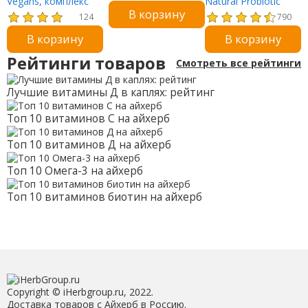
Vegans, комплекс
Natural Probiotic
В корзину
мультивитаминов и
Mega, пробиотики,
124
790
минералов, 120
120 млрд КОЕ, 30
В корзину
В корзину
веганских капсул
капсул
Рейтинги товаров
Смотреть все рейтинги
Лучшие витамины Д в каплях: рейтинг
Топ 10 витаминов С на айхерб
Топ 10 витаминов Д на айхерб
Топ 10 Омега-3 на айхерб
Топ 10 витаминов биотин на айхерб
Copyright © iHerbgroup.ru, 2022.
Доставка товаров с Айхерб в Россию.