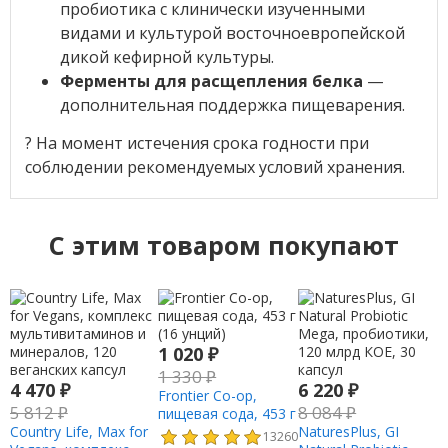
пробиотика с клинически изученными
видами и культурой восточноевропейской
дикой кефирной культуры.
Ферменты для расщепления белка
—
дополнительная поддержка пищеварения.
? На момент истечения срока годности при
соблюдении рекомендуемых условий хранения.
C этим товаром покупают
1 020
₽
1 330
₽
4 470
₽
6 220
₽
Frontier Co-op,
5 812
₽
8 084
₽
пищевая сода, 453 г
Country Life, Max for
(16 унций)
NaturesPlus, GI
13260