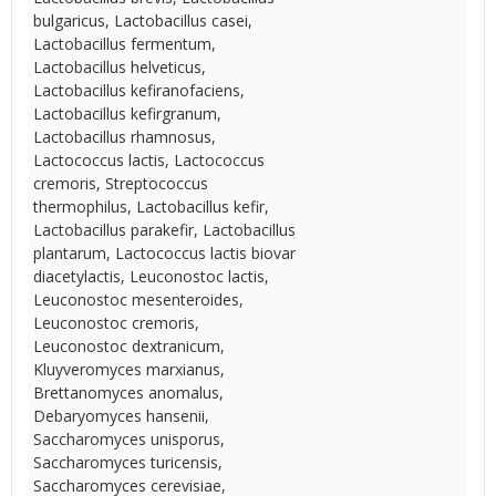
bulgaricus, Lactobacillus casei,
Lactobacillus fermentum,
Lactobacillus helveticus,
Lactobacillus kefiranofaciens,
Lactobacillus kefirgranum,
Lactobacillus rhamnosus,
Lactococcus lactis, Lactococcus
cremoris, Streptococcus
thermophilus, Lactobacillus kefir,
Lactobacillus parakefir, Lactobacillus
plantarum, Lactococcus lactis biovar
diacetylactis, Leuconostoc lactis,
Leuconostoc mesenteroides,
Leuconostoc cremoris,
Leuconostoc dextranicum,
Kluyveromyces marxianus,
Brettanomyces anomalus,
Debaryomyces hansenii,
Saccharomyces unisporus,
Saccharomyces turicensis,
Saccharomyces cerevisiae,