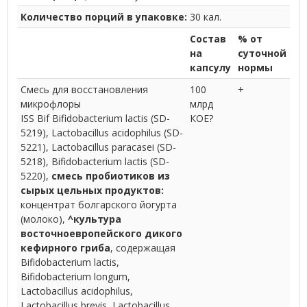
Количество порций в упаковке:
30 кал.
Состав
% от
на
суточной
капсулу
нормы
Смесь для восстановления
100
+
микрофлоры
млрд
ISS Bif Bifidobacterium lactis (SD-
КОЕ?
5219), Lactobacillus acidophilus (SD-
5221), Lactobacillus paracasei (SD-
5218), Bifidobacterium lactis (SD-
5220),
смесь пробиотиков из
сырых цельных продуктов:
концентрат болгарского йогурта
(молоко),
^культура
восточноевропейского дикого
кефирного гриба
, содержащая
Bifidobacterium lactis,
Bifidobacterium longum,
Lactobacillus acidophilus,
Lactobacillus brevis, Lactobacillus