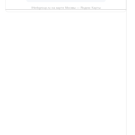
IHerbgroup.ru на карте Москвы — Яндекс Карты