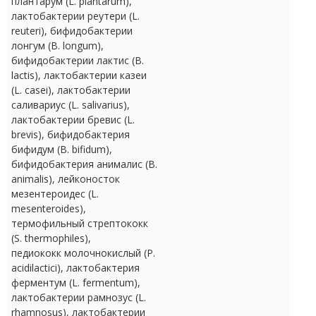
плантарум (L. plantarum),
лактобактерии реутери (L.
reuteri), бифидобактерии
лонгум (B. longum),
бифидобактерии лактис (B.
lactis), лактобактерии казеи
(L. casei), лактобактерии
саливариус (L. salivarius),
лактобактерии бревис (L.
brevis), бифидобактерия
бифидум (B. bifidum),
бифидобактерия анималис (B.
animalis), лейконосток
мезентероидес (L.
mesenteroides),
термофильный стрептококк
(S. thermophiles),
педиококк молочнокислый (P.
acidilactici), лактобактерия
ферментум (L. fermentum),
лактобактерии рамнозус (L.
rhamnosus), лактобактерии