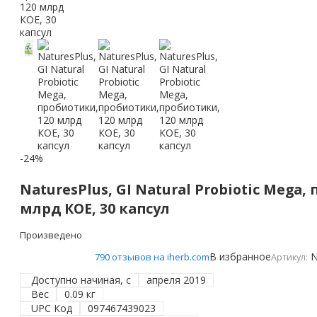
-24%
NaturesPlus, GI Natural Probiotic Mega,
млрд КОЕ, 30 капсул
Произведено
В избранное
N
790 отзывов на iherb.com
Артикул:
Доступно начиная, с
апреля 2019
Вес
0.09 кг
UPC Код
097467439023