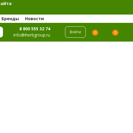
сайта
Бренды
Новости
8 800 555 32 74
Войти
0
0
info@iherbgroup.ru