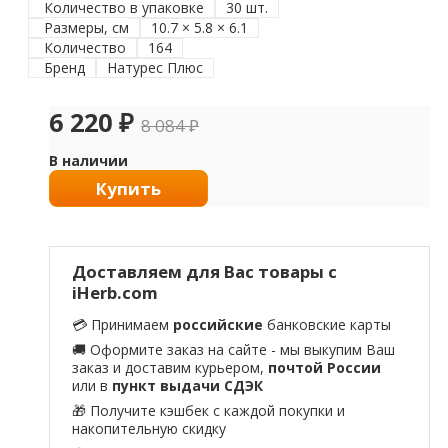
Количество в упаковке
30 шт.
Размеры, см
10.7 × 5.8 × 6.1
Количество
164
Бренд
Натурес Плюс
6 220
₽
8 084
₽
В наличии
Купить
Доставляем для Вас товары с
iHerb.com
💳 Принимаем
российские
банковские карты
🚚 Оформите заказ на сайте - мы выкупим Ваш
заказ и доставим курьером,
почтой России
или в
пункт выдачи СДЭК
🎁 Получите кэшбек с каждой покупки и
накопительную скидку