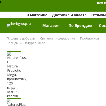
Вся 
О магазине
Доставка и оплата
Отзывы 
Магазин
По брендам
Cос
Пищевые добавки
→
Система пищеварения
→
Пробиотики
Бренды
→
Натурес Плюс