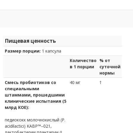
Пищевая ценность
Размер порции:
1 капсула
Количество
% от
в 1 порции
суточной
нормы
Смесь пробиотиков со
40 мг
†
специальными
штаммами, прошедшими
клинические испытания (5
млрд КОЕ):
педиококк молочнокислый (P.
acidilactici) KABP™–021,
лактобактерии плантарум (L.