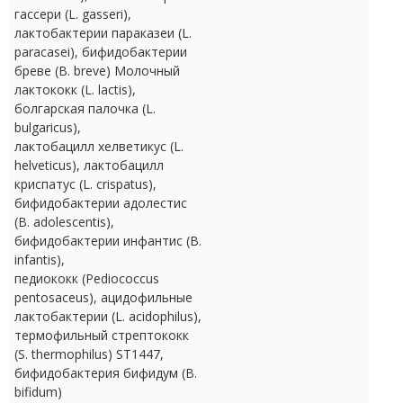
гассери (L. gasseri),
лактобактерии параказеи (L.
paracasei), бифидобактерии
бреве (B. breve) Молочный
лактококк (L. lactis),
болгарская палочка (L.
bulgaricus),
лактобацилл хелветикус (L.
helveticus), лактобацилл
криспатус (L. crispatus),
бифидобактерии адолестис
(B. adolescentis),
бифидобактерии инфантис (B.
infantis),
педиококк (Pediococcus
pentosaceus), ацидофильные
лактобактерии (L. acidophilus),
термофильный стрептококк
(S. thermophilus) ST1447,
бифидобактерия бифидум (B.
bifidum)