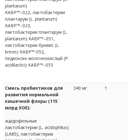
plantarum)
KABP™–022, лактобактерии
плантарум (L. plantarum)
KABP™–023,
лактобактерии плантарум (L.
plantarum) KABP™–051,
лактобактерии бревис (L.
brevis) KABP™-052,
педиококк молочнокислый (P.
acidilactici) KABP™–053
Смесь пробиотиков для
340 мг
†
развития нормальной
кишечной флоры (115
млрд КОЕ):
ацидофильные
лактобактерии (L. acidophilus)
(LA85), лактобактерии