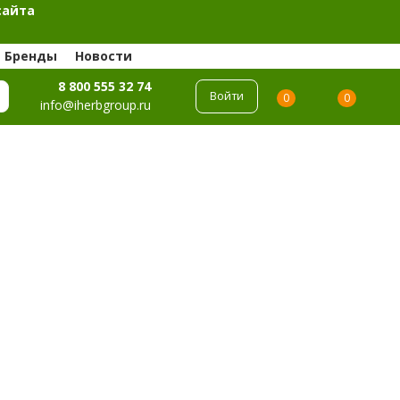
сайта
Бренды
Новости
8 800 555 32 74
Войти
0
0
info@iherbgroup.ru