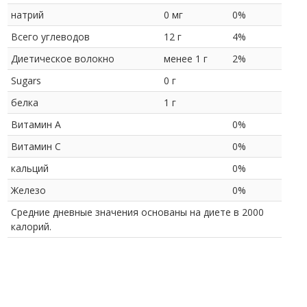
натрий
0 мг
0%
Всего углеводов
12 г
4%
Диетическое волокно
менее 1 г
2%
Sugars
0 г
белка
1 г
Витамин А
0%
Витамин С
0%
кальций
0%
Железо
0%
Средние дневные значения основаны на диете в 2000
калорий.