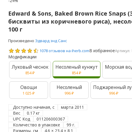
-24%
Edward & Sons, Baked Brown Rice Snaps
бисквиты из коричневого риса), несо
100 г
Произведено
Эдвард энд Санс
В избранное
1078 отзывов на iherb.com
Артикул:
Модификации
Луковый чеснок
Несоленый кунжут
Морская во
854
₽
854
₽
Овощи
Несоленый
Поджаренный лу
1 025
₽
996
₽
996
₽
Доступно начиная, с
марта 2011
Вес
0.17 кг
UPC Код
011206000367
Количество в упаковке
99 г.
Размеры, см
4.6 × 23.4 × 8.1