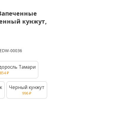
 (Запеченные
ленный кунжут,
EDW-00036
доросль Тамари
854
₽
к
Черный кунжут
996
₽