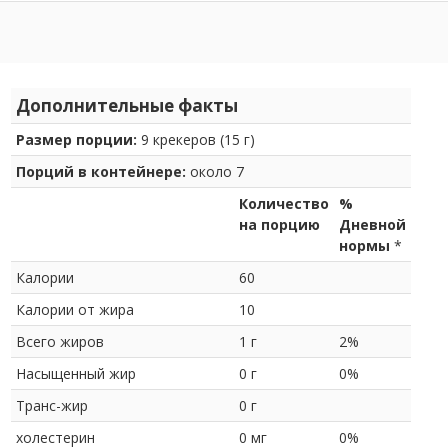
Дополнительные факты
Размер порции:
9 крекеров (15 г)
Порций в контейнере:
около 7
Количество
%
на порцию
Дневной
нормы
*
Калории
60
Калории от жира
10
Всего жиров
1 г
2%
Насыщенный жир
0 г
0%
Транс-жир
0 г
холестерин
0 мг
0%