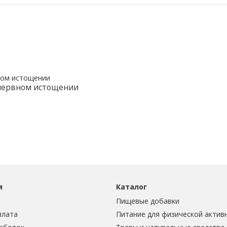
 нервном истощении
я
Каталог
Пищевые добавки
плата
Питание для физической актив