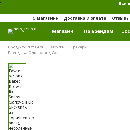
Вся 
О магазине
Доставка и оплата
Отзывы 
Магазин
По брендам
Cос
Продукты питания
→
Закуски
→
Крекеры
Бренды
→
Эдвард энд Санс