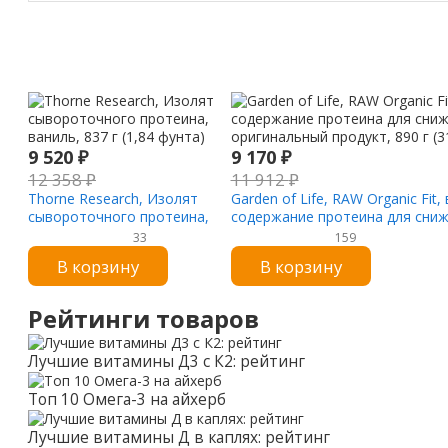
9 520
₽
9 170
₽
12 358
₽
11 912
₽
Thorne Research, Изолят
Garden of Life, RAW Organic Fit
сывороточного протеина,
содержание протеина для сниж
ваниль, 837 г (1,84 фунта)
оригинальный продукт, 890 г (3
33
159
В корзину
В корзину
Рейтинги товаров
Лучшие витамины Д3 с К2: рейтинг
Топ 10 Омега-3 на айхерб
Лучшие витамины Д в каплях: рейтинг