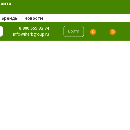
сайта
Бренды
Новости
8 800 555 32 74
Войти
0
0
info@iherbgroup.ru