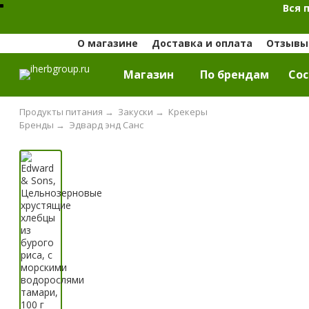
Вся 
О магазине
Доставка и оплата
Отзывы 
Магазин
По брендам
Cос
Продукты питания
→
Закуски
→
Крекеры
Бренды
→
Эдвард энд Санс