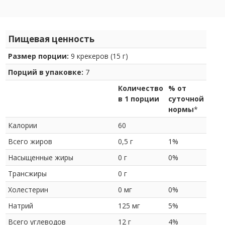
Пищевая ценность
Размер порции:
9 крекеров (15 г)
Порций в упаковке:
7
Количество
% от
в 1 порции
суточной
нормы
*
Калории
60
Всего жиров
0,5 г
1%
Насыщенные жиры
0 г
0%
Трансжиры
0 г
Холестерин
0 мг
0%
Натрий
125 мг
5%
Всего углеводов
12 г
4%