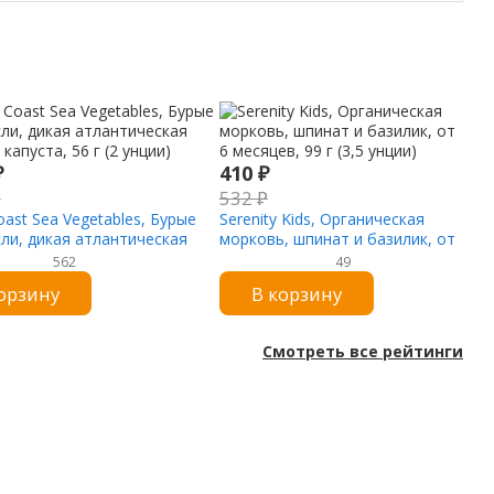
₽
410
₽
₽
532
₽
ast Sea Vegetables, Бурые
Serenity Kids, Органическая
ли, дикая атлантическая
морковь, шпинат и базилик, от
капуста, 56 г (2 унции)
6 месяцев, 99 г (3,5 унции)
562
49
орзину
В корзину
Смотреть все рейтинги