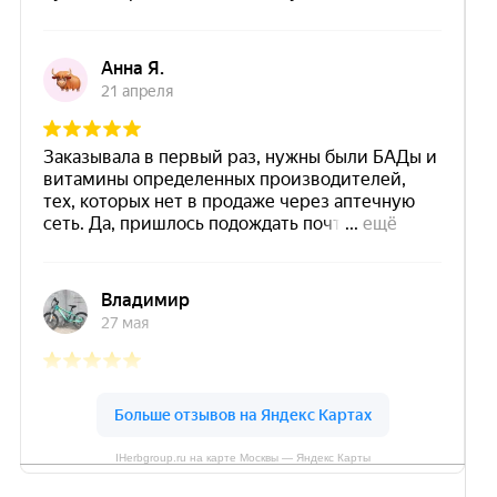
IHerbgroup.ru на карте Москвы — Яндекс Карты