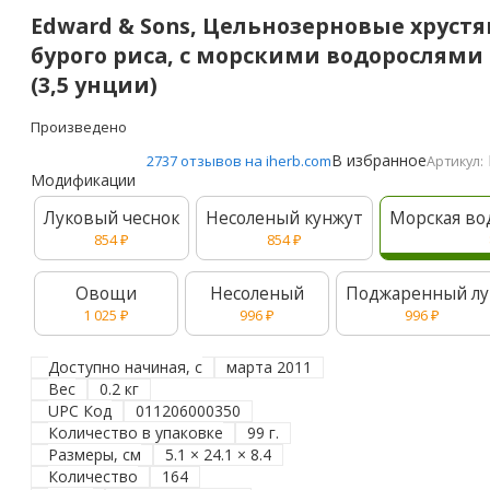
Edward & Sons, Цельнозерновые хруст
бурого риса, с морскими водорослями 
(3,5 унции)
Произведено
В избранное
2737 отзывов на iherb.com
Артикул:
Модификации
Луковый чеснок
Несоленый кунжут
Морская во
854
₽
854
₽
Овощи
Несоленый
Поджаренный лу
1 025
₽
996
₽
996
₽
Доступно начиная, с
марта 2011
Вес
0.2 кг
UPC Код
011206000350
Количество в упаковке
99 г.
Размеры, см
5.1 × 24.1 × 8.4
Количество
164