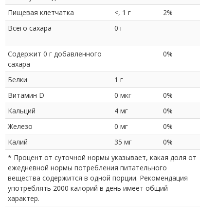
Пищевая клетчатка
<, 1 г
2%
Всего сахара
0 г
Содержит 0 г добавленного
0%
сахара
Белки
1 г
Витамин D
0 мкг
0%
Кальций
4 мг
0%
Железо
0 мг
0%
Калий
35 мг
0%
* Процент от суточной нормы указывает, какая доля от
ежедневной нормы потребления питательного
вещества содержится в одной порции. Рекомендация
употреблять 2000 калорий в день имеет общий
характер.