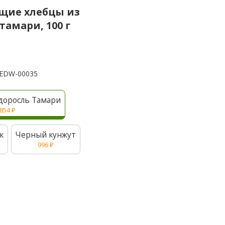
ящие хлебцы из
тамари, 100 г
EDW-00035
доросль Тамари
854
₽
к
Черный кунжут
996
₽