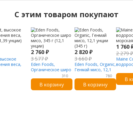
C этим товаром покупают
1 760
2 760
₽
2 820
₽
2 279
3 577
₽
3 660
₽
, высокое
Maine Co
ения веса,
Eden Foods,
Eden Foods, Organic,
водорос
1,39 унции)
Органическое широ
Генмай мисо, 12,1
морская 
мисо, 345 г (12,1
унции (345 г)
310
780
В к
унции)
В корзину
В корзину