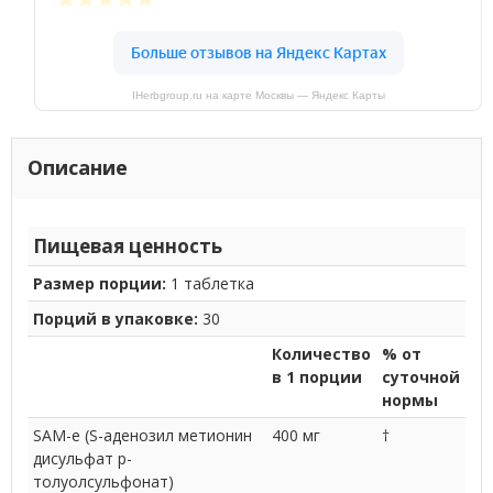
IHerbgroup.ru на карте Москвы — Яндекс Карты
Описание
Пищевая ценность
Размер порции:
1 таблетка
Порций в упаковке:
30
Количество
% от
в 1 порции
суточной
нормы
SAM-e (S-аденозил метионин
400 мг
†
дисульфат p-
толуолсульфонат)