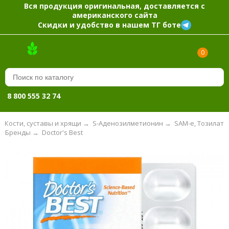
Вся продукция оригинальная, доставляется с
американского сайта
Скидки и удобство в нашем ТГ боте
0
8 800 555 32 74
→
Кости, суставы и хрящи
→
S-Аденозилметионин
→
SAM-e, Тозилат
Бренды
→
Doctor's Best