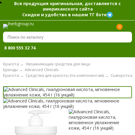
Вся продукция оригинальная, доставляется с
американского сайта
Скидки и удобство в нашем ТГ боте
0
8 800 555 32 74
Красота
→
Увлажняющие средства для лица
Бренды
→
Advanced Clinicals
Красота
→
Средства для красоты (по компонентам)
→
Сыворотка и