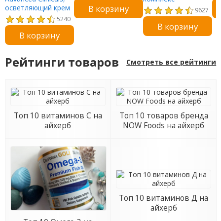
В корзину
осветляющий крем
витаминов группы B
9627
с витамином С,
с витамином C, 100
5240
В корзину
улучшенная
таблеток
В корзину
формула, 454 г (16
унций)
Рейтинги товаров
Смотреть все рейтинги
Топ 10 витаминов С на
Топ 10 товаров бренда
айхерб
NOW Foods на айхерб
Топ 10 витаминов Д на
айхерб