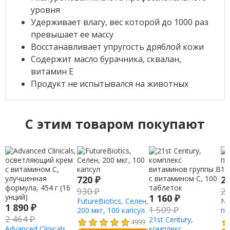
уровня
Удерживает влагу, вес которой до 1000 раз
превышает ее массу
Восстанавливает упругость дряблой кожи
Содержит масло бурачника, сквалан,
витамин Е
Продукт не испытывался на животных
C этим товаром покупают
720
₽
2
930
₽
2
1 160
₽
FutureBiotics, Селен,
NO
1 890
₽
1 509
₽
200 мкг, 100 капсул
па
2 464
₽
21st Century,
10
4999
Advanced Clinicals,
комплекс