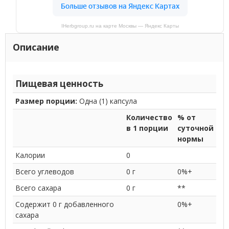
IHerbgroup.ru на карте Москвы — Яндекс Карты
Описание
Пищевая ценность
Размер порции:
Одна (1) капсула
Количество
% от
в 1 порции
суточной
нормы
Калории
0
Всего углеводов
0 г
0%+
Всего сахара
0 г
**
Содержит 0 г добавленного
0%+
сахара