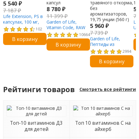
5 540
₽
8 780
₽
5
7 187
₽
11 399
₽
7
Life Extension, PS в
капсулах, 100 мг,
Garden of Life,
Li
5 960
₽
100 вегетарианских
Vitamin Code, RAW
Ub
102
7 739
₽
капсул
Prenatal, 180
Q1
10664
В корзину
вегетарианских
Garden of Life,
пи
В корзину
капсул
Пептиды из
10
коллагена из мяса
2994
животных
В корзину
травяного откорма,
без
ароматизаторов,
19,75 унции (560 г)
Рейтинги товаров
Смотреть все рейтинги
Топ-10 витаминов Д3
Топ 10 витаминов С на
для детей
айхерб