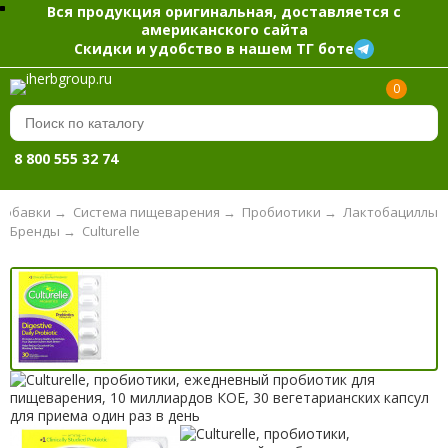
Вся продукция оригинальная, доставляется с
американского сайта
Скидки и удобство в нашем ТГ боте
0
8 800 555 32 74
добавки
→
Система пищеварения
→
Пробиотики
→
Лактобациллы
Бренды
→
Culturelle