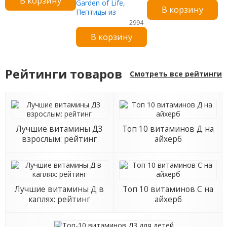
В корзину
Garden of Life,
пирролохинолинхинон,
В корзину
Пептиды из
10 мг, 30 капсул
коллагена из мяса
2994
животных
В корзину
травяного откорма,
без
ароматизаторов,
19,75 унции (560 г)
Рейтинги товаров
Смотреть все рейтинги
Лучшие витамины Д3
Топ 10 витаминов Д на
взрослым: рейтинг
айхерб
Лучшие витамины Д в
Топ 10 витаминов С на
каплях: рейтинг
айхерб