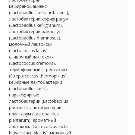
кефиранофациенс
(Lactobacillus kefiranofaciens),
лактобактерии кефиргранум
(Lactobacillus kefirgranum),
лактобактерии рамнозус
(Lactobacillus rhamnosus),
молочный лактококк
(Lactococcus lactis),
сливочный лактококк
(Lactococcus cremoris),
термофильный стрептококк
(Streptococcus thermophilus),
кефирные лактобактерии
(Lactobacillus kefir),
паракефирные
лактобактерии (Lactobacillus
parakefir), лактобактерии
плантарум (Lactobacillus
plantarum), ароматный
лактококк (Lactococcus lactis
biovar diacetylactis), молочный