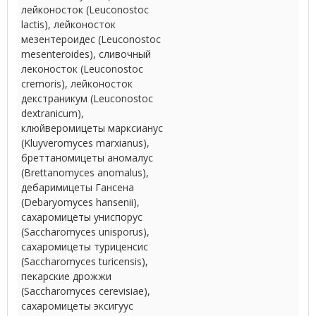
лейконосток (Leuconostoc
lactis), лейконосток
мезентероидес (Leuconostoc
mesenteroides), сливочный
леконосток (Leuconostoc
cremoris), лейконосток
декстраникум (Leuconostoc
dextranicum),
клюйверомицеты марксианус
(Kluyveromyces marxianus),
бреттаномицеты аномалус
(Brettanomyces anomalus),
дебаримицеты Гансена
(Debaryomyces hansenii),
сахаромицеты униспорус
(Saccharomyces unisporus),
сахаромицеты туриценсис
(Saccharomyces turicensis),
пекарские дрожжи
(Saccharomyces cerevisiae),
сахаромицеты эксигуус