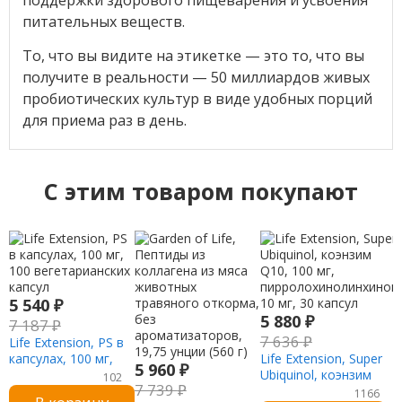
поддержки здорового пищеварения и усвоения
питательных веществ.
То, что вы видите на этикетке — это то, что вы
получите в реальности — 50 миллиардов живых
пробиотических культур в виде удобных порций
для приема раз в день.
C этим товаром покупают
5 540
₽
5 880
₽
7 187
₽
7 636
₽
Life Extension, PS в
капсулах, 100 мг,
Life Extension, Super
5 960
₽
100 вегетарианских
Ubiquinol, коэнзим
102
7 739
₽
капсул
Q10, 100 мг,
1166