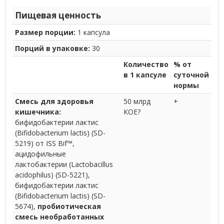
Пищевая ценность
Размер порции:
1 капсула
Порций в упаковке:
30
Количество
% от
в 1 капсуле
суточной
нормы
Смесь для здоровья
50 млрд
+
кишечника:
КОЕ?
бифидобактерии лактис
(Bifidobacterium lactis) (SD-
5219) от ISS Bif™,
ацидофильные
лактобактерии (Lactobacillus
acidophilus) (SD-5221),
бифидобактерии лактис
(Bifidobacterium lactis) (SD-
5674),
пробиотическая
смесь необработанных