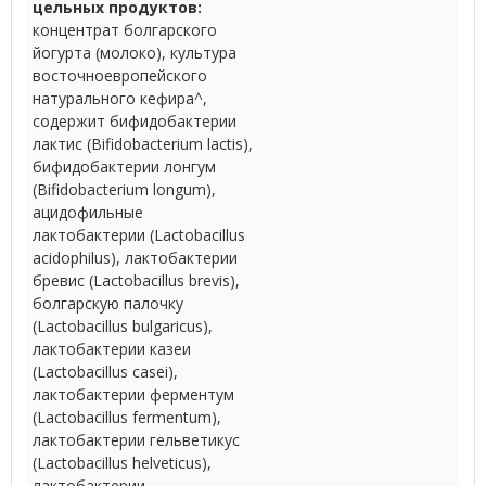
цельных продуктов:
концентрат болгарского
йогурта (молоко), культура
восточноевропейского
натурального кефира^,
содержит бифидобактерии
лактис (Bifidobacterium lactis),
бифидобактерии лонгум
(Bifidobacterium longum),
ацидофильные
лактобактерии (Lactobacillus
acidophilus), лактобактерии
бревис (Lactobacillus brevis),
болгарскую палочку
(Lactobacillus bulgaricus),
лактобактерии казеи
(Lactobacillus casei),
лактобактерии ферментум
(Lactobacillus fermentum),
лактобактерии гельветикус
(Lactobacillus helveticus),
лактобактерии