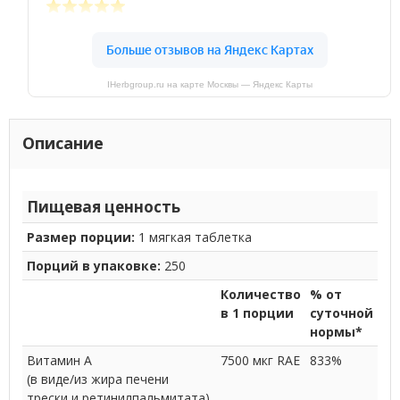
IHerbgroup.ru на карте Москвы — Яндекс Карты
Описание
Пищевая ценность
Размер порции:
1 мягкая таблетка
Порций в упаковке:
250
Количество
% от
в 1 порции
суточной
нормы*
Витамин A
7500 мкг RAE
833%
(в виде/из жира печени
трески и ретинилпальмитата)