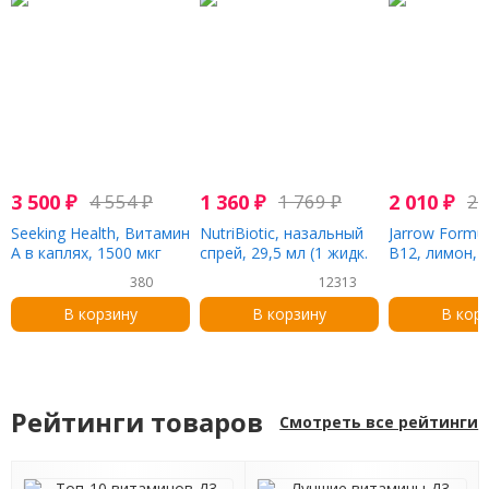
3 500
₽
4 554
₽
1 360
₽
1 769
₽
2 010
₽
2 
Seeking Health, Витамин
NutriBiotic, назальный
Jarrow Formu
A в каплях, 1500 мкг
спрей, 29,5 мл (1 жидк.
B12, лимон, 1
RAE / капли, 30 мл (1
унция)
100 жевател
380
12313
жидк. Унция)
пастилок
В корзину
В корзину
В кор
Рейтинги товаров
Смотреть все рейтинги