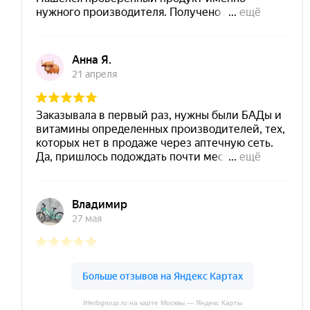
IHerbgroup.ru на карте Москвы — Яндекс Карты