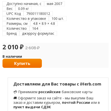
Доступно начиная, с
мая 2007
Вес
0.09 кг
UPC Код
790011180012
Количество в упаковке
100 шт.
Размеры, см
4.8 × 8.9 × 4.8
Количество
164
Бренд
джэрроу формулас
2 010
₽
2 608
₽
В наличии
Купить
Доставляем для Вас товары с iHerb.com
💳 Принимаем
российские
банковские карты
🚚 Оформите заказ на сайте - мы выкупим Ваш
заказ и доставим курьером,
почтой России
или в
пункт выдачи СДЭК