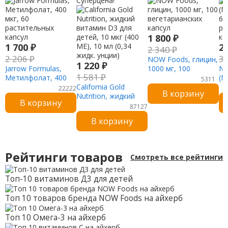
Суперцена!
1 800
₽
1 700
₽
2
2 340
₽
2 206
₽
3
NOW Foods, глицин,
1 220
₽
Jarrow Formulas,
1000 мг, 100
NO
1 581
₽
Метилфолат, 400
вегетарианских
(N
5311
мкг, 60
California Gold
капсул
60
22222
В корзину
растительных
Nutrition, жидкий
ра
В корзину
капсул
витамин D3 для
ка
87127
детей, 10 мкг (400
В корзину
МЕ), 10 мл (0,34
жидк. унции)
Рейтинги товаров
Смотреть все рейтинги
Топ-10 витаминов Д3 для детей
Топ 10 товаров бренда NOW Foods на айхерб
Топ 10 Омега-3 на айхерб