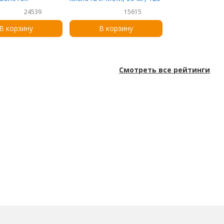
растительных капсул
24539
15615
В корзину
В корзину
Смотреть все рейтинги