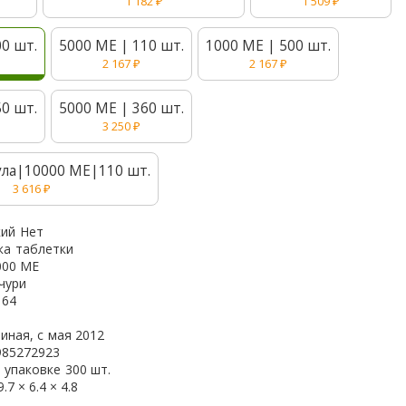
1 182
₽
1 509
₽
00 шт.
5000 МЕ | 110 шт.
1000 МЕ | 500 шт.
2 167
₽
2 167
₽
50 шт.
5000 МЕ | 360 шт.
3 250
₽
ула|10000 МЕ|110 шт.
3 616
₽
кий
Нет
ка
таблетки
000 МЕ
чури
164
иная, с
мая 2012
985272923
 упаковке
300 шт.
9.7 × 6.4 × 4.8