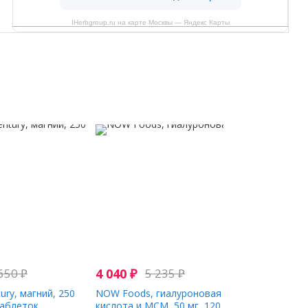
IHerbgroup.ru на карте Москвы — Яндекс Карты
650
₽
4 040
₽
5 235
₽
tury, магний, 250
NOW Foods, гиалуроновая
таблеток
кислота и МСМ, 50 мг, 120