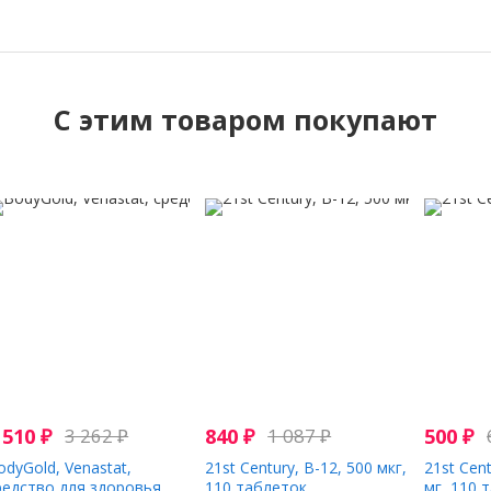
C этим товаром покупают
 510
₽
3 262
₽
840
₽
1 087
₽
500
₽
odyGold, Venastat,
21st Century, B-12, 500 мкг,
21st Cen
редство для здоровья
110 таблеток
мг, 110 