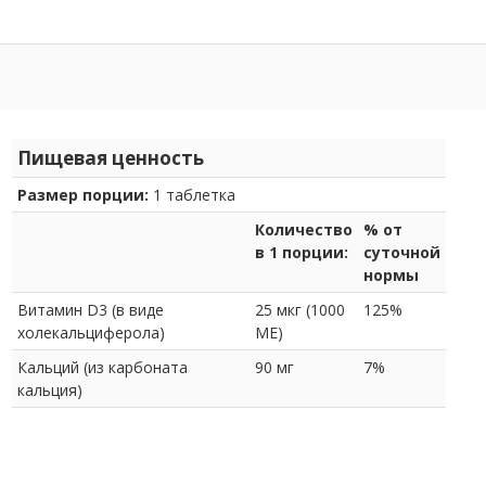
Пищевая ценность
Размер порции:
1 таблетка
Количество
% от
в 1 порции:
суточной
нормы
Витамин D3 (в виде
25 мкг (1000
125%
холекальциферола)
МЕ)
Кальций (из карбоната
90 мг
7%
кальция)