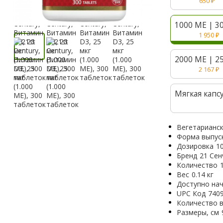
650
₽
1000 МЕ | 3
1 950
₽
2000 МЕ | 2
2 167
₽
Мягкая капс
Вегетарианс
Форма выпус
Дозировка
1
Бренд
21 Сен
Количество
Вес
0.14 кг
Доступно нач
UPC Код
740
Количество в
Размеры, см