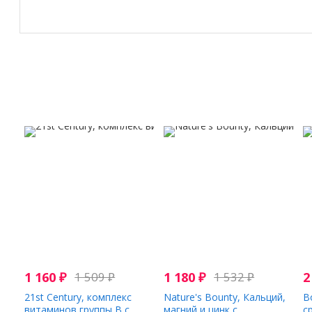
1 160
₽
1 509
₽
1 180
₽
1 532
₽
2
21st Century, комплекс
Nature's Bounty, Кальций,
B
витаминов группы B с
магний и цинк с
с