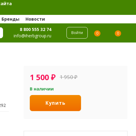
сайта
Бренды
Новости
8 800 555 32 74
Войти
0
0
info@iherbgroup.ru
1 500
₽
1 950
₽
В наличии
Купить
292