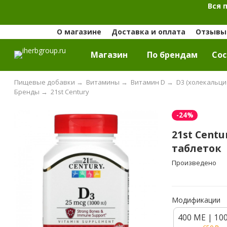
Вся 
О магазине
Доставка и оплата
Отзывы 
Магазин
По брендам
Cос
Пищевые добавки
→
Витамины
→
Витамин D
→
D3 (холекальци
Бренды
→
21st Century
-24%
21st Centu
таблеток
Произведено
Модификации
400 МЕ | 10