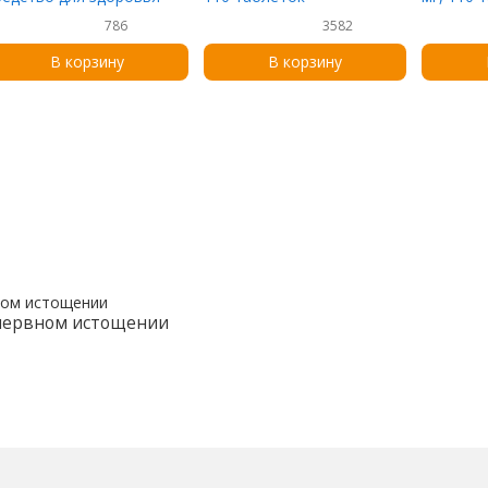
ен ног, 105 капсул
786
3582
В корзину
В корзину
 нервном истощении