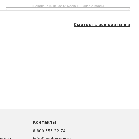
IHerbgroup.ru на карте Москвы — Яндекс Карты
Смотреть все рейтинги
Контакты
8 800 555 32 74
ности
info@iherbgroup.ru