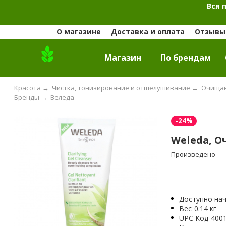
Вся 
О магазине
Доставка и оплата
Отзывы 
Магазин
По брендам
Красота
→
Чистка, тонизирование и отшелушивание
→
Очищаю
Бренды
→
Веледа
-24%
Weleda, О
Произведено
Доступно нач
Вес
0.14 кг
UPC Код
400