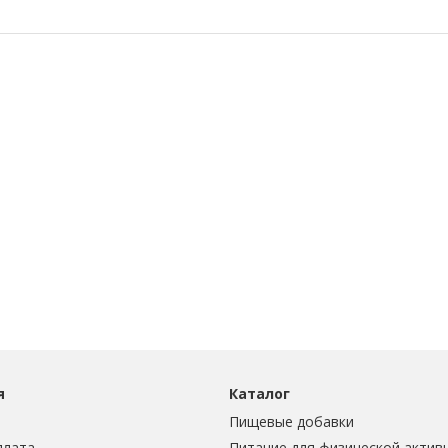
я
Каталог
Пищевые добавки
плата
Питание для физической актив