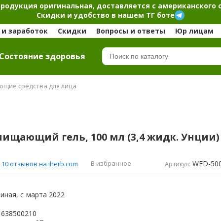
продукция оригинальная, доставляется с американского 
Скидки и удобство в нашем ТГ боте
и заработок
Скидки
Вопросы и ответы
Юр лицам
Cостояние здоровья
щие средства для лица
чищающий гель, 100 мл (3,4 жидк. Унции)
WED-50
В избранное
10 отзывов на iherb.com
Артикул:
иная, с
марта 2022
1638500210