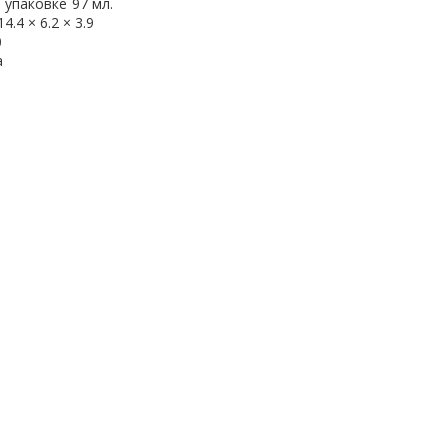
 упаковке
97 мл.
14.4 × 6.2 × 3.9
0
а