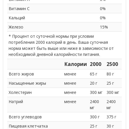
Витамин C
0%
Кальций
0%
Железо
15%
* Процент от суточной нормы при условии
потребления 2000 калорий в день. Ваша суточная
норма может быть выше или ниже в зависимости от
необходимой дневной калорийности питания.
Калории
2000
2500
Всего жиров
менее
65 г
80 г
Насыщенные жиры
менее
20 г
25 г
Холестерин
менее
300 мг
300 мг
Натрий
менее
2400
2400
мг
мг
Всего углеводов
300 г
375 г
Пищевая клетчатка
25 г
30 г