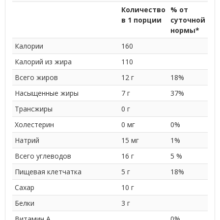
Количество
% от
в 1 порции
суточной
нормы*
Калории
160
Калорий из жира
110
Всего жиров
12 г
18%
Насыщенные жиры
7 г
37%
Трансжиры
0 г
Холестерин
0 мг
0%
Натрий
15 мг
1%
Всего углеводов
16 г
5 %
Пищевая клетчатка
5 г
18%
Сахар
10 г
Белки
3 г
Витамин A
0%