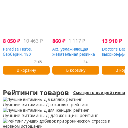
8 050
₽
10 463
₽
860
₽
1 117
₽
13 910
₽
1
Paradise Herbs,
Act, увлажняющая
Doctor's Best
берберин, 180
жевательная резинка
высокоэффек
вегетарианских капсул
против сухости во рту
серрапептаза
7105
34
с ксилитолом, без
SPU, 270
сахара, успокаивающая
вегетарианск
В корзину
В корзину
В кор
мята, 20 шт.
Рейтинги товаров
Смотреть все рейтинги
Лучшие витамины Д в каплях: рейтинг
Лучшие витамины Д для женщин: рейтинг