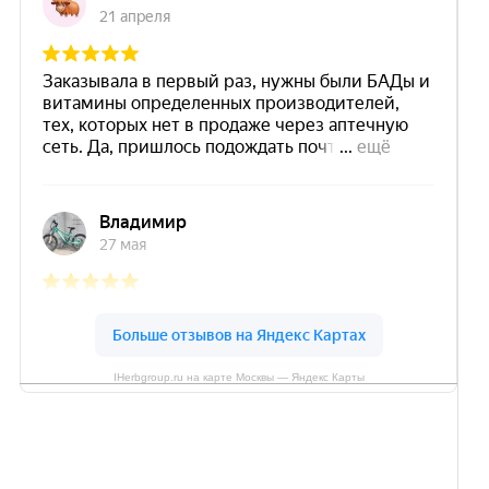
IHerbgroup.ru на карте Москвы — Яндекс Карты