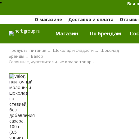
Вся 
О магазине
Доставка и оплата
Отзывы 
Магазин
По брендам
Cос
Продукты питания
→
Шоколад и сладости
→
Шоколад
Бренды
→
Валор
Сезонные, чувствительные к жаре товары