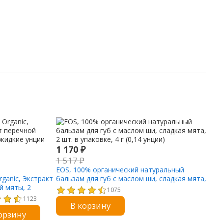
1 170
₽
1 517
₽
EOS, 100% органический натуральный
rganic, Экстракт
бальзам для губ с маслом ши, сладкая мята,
й мяты, 2
2 шт. в упаковке, 4 г (0,14 унции)
1075
нции (59 мл)
1123
В корзину
орзину