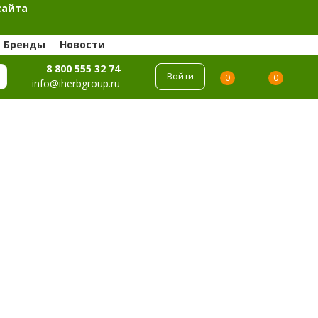
сайта
Бренды
Новости
8 800 555 32 74
Войти
0
0
info@iherbgroup.ru