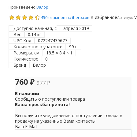
Произведено
Валор
В избранное
V
450 отзывов на iherb.com
Артикул:
Доступно начиная, с
апреля 2019
Вес
0.14 кг
UPC Код
072247439677
Количество в упаковке
99 г.
Размеры, см
18.5 × 8.4 × 1
Количество
0
Бренд
Валор
760
₽
977
₽
В наличии
Сообщить о поступлении товара
Ваша просьба принята!
Вы получите уведомление о поступлении товара в
продажу на указанные Вами контакты
Ваш E-Mail