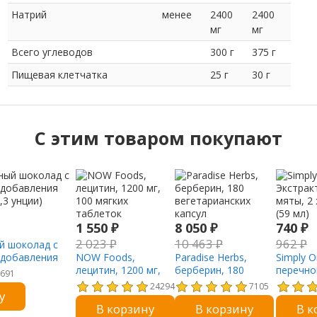
Натрий
менее
2400
2400
мг
мг
Всего углеводов
300 г
375 г
Пищевая клетчатка
25 г
30 г
C этим товаром покупают
1 550
₽
8 050
₽
740
₽
2 023
₽
10 463
₽
962
₽
й шоколад с
 добавления
NOW Foods,
Paradise Herbs,
Simply O
5,3 унции)
лецитин, 1200 мг,
берберин, 180
перечно
691
100 мягких
вегетарианских
жидкие у
24294
7105
у
таблеток
капсул
В корзину
В корзину
В к