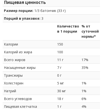
Пищевая ценность
Размер порции:
1/3 батончик (33 г)
Порций в упаковке:
3
Количество
% от
в 1 порции
суточной
нормы*
Калории
150
Калорий из жира
100
Всего жиров
11 г
17%
Насыщенные жиры
7 г
35%
Трансжиры
0 г
Холестерин
5 мг
1%
Натрий
30 мг
1%
Всего углеводов
18 г
6%
Пищевая клетчатка
1 г
4%