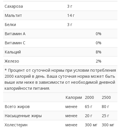
Сахароза
3 г
Мальтит
14 г
Белки
3 г
Витамин A
0%
Витамин C
0%
Кальций
8%
Железо
2%
* Процент от суточной нормы при условии потребления
2000 калорий в день. Ваша суточная норма может быть
выше или ниже в зависимости от необходимой дневной
калорийности питания.
Калории
2000
2500
Всего жиров
менее
65 г
80 г
Насыщенные жиры
менее
20 г
25 г
Холестерин
менее
300 мг
300 мг