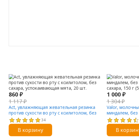
860
₽
1 000
₽
1 117
₽
1 304
₽
Act, увлажняющая жевательная резинка
Valor, молочны
против сухости во рту с ксилитолом, без
миндалем, без
сахара, успокаивающая мята, 20 шт.
сахара, 150 г (
34
В корзину
В корзин