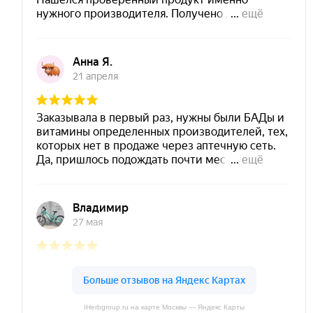
IHerbgroup.ru на карте Москвы — Яндекс Карты