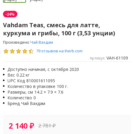
-24%
Vahdam Teas, смесь для латте,
куркума и грибы, 100 г (3,53 унции)
Произведено
Чай Вахдам
79 отзывов на iherb.com
VAH-61109
Артикул:
Доступно начиная, с
октября 2020
Вес
0.22 кг
UPC Код
810001611095
Количество в упаковке
100 г.
Размеры, см
14.2 × 7.9 × 7.6
Количество
0
Бренд
Чай Вахдам
2 140
₽
2 781
₽