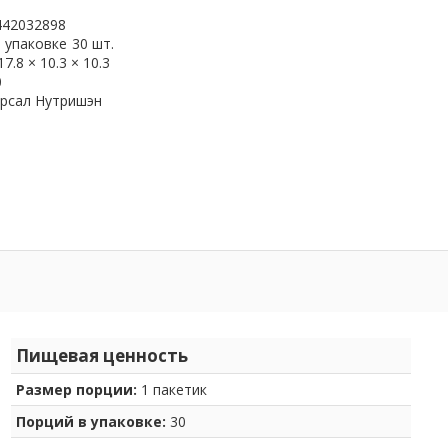
442032898
 упаковке
30 шт.
17.8 × 10.3 × 10.3
0
рсал Нутришэн
Пищевая ценность
Размер порции:
1 пакетик
Порций в упаковке:
30