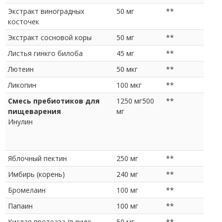
Экстракт виноградных
50 мг
**
косточек
Экстракт сосновой коры
50 мг
**
Листья гинкго билоба
45 мг
**
Лютеин
50 мкг
**
Ликопин
100 мкг
**
Смесь пребиотиков для
1250 мг500
**
пищеварения
мг
Инулин
Яблочный пектин
250 мг
**
Имбирь (корень)
240 мг
**
Бромелаин
100 мг
**
Папаин
100 мг
**
Кислая протеаза (в виде
50 мг
**