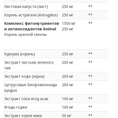
Листовая капуста (лист)
250 мг
**
Корень астрагала (Astragalus)
250 мг
**
Комплекс фитонутриентов
1500 мг
**
и антиоксидантов Animal
250 мг
Корень красной свеклы
Куркума (корень)
250 мг
**
Экстракт листьев зеленого
200 мг
**
чая
Экстракт кофе (зерна)
200 мг
**
Цитрусовые биофлавоноиды
200 мг
**
(цедра)
Экстракт сока ягод асаи
100 мг
**
Ягоды годжи
100 мг
**
Экстракт корня маки
50 мг
**