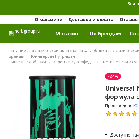
Вся 
О магазине
Доставка и оплата
Отзывы 
Магазин
По брендам
Cос
Питание для физической активности
→
Добавки для физическо
Бренды
→
Юниверсал Нутришэн
Пищевые добавки
→
Зелень и суперфуды
→
Смеси зелени и су
-24%
Universal 
формула с
Произведено
Юн
Доступно нач