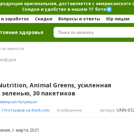
продукция оригинальная, доставляется с американского 
Скидки и удобство в нашем ТГ боте
и заработок
Скидки
Вопросы и ответы
Юр лицам
тояние здоровья
й активности
перфудов
Nutrition, Animal Greens, усиленная
 зеленью, 30 пакетиков
иверсал Нутришэн
UNN-03
В избранное
119 отзывов на iherb.com
Артикул:
иная, с
марта 2021