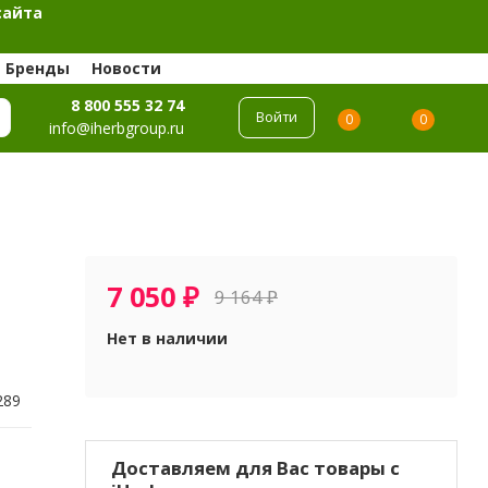
сайта
Бренды
Новости
8 800 555 32 74
Войти
0
0
info@iherbgroup.ru
7 050
₽
9 164
₽
Нет в наличии
289
Доставляем для Вас товары с