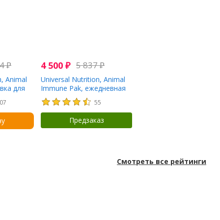
64
₽
4 500
₽
5 837
₽
n, Animal
Universal Nutrition, Animal
вка для
Immune Pak, ежедневная
 белка,
защита иммунитета,
07
55
наборы для тренировок,
30 шт.
Предзаказ
ну
Смотреть все рейтинги