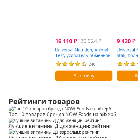
16 110
₽
20 924
₽
9 420
₽
Universal Nutrition, Animal
Universal 
Test, усилитель обменной
Stak, пол
реакции, 21 пакетик
ускоряющ
240
процессы 
пакетик
В корзину
В
Рейтинги товаров
Топ 10 товаров бренда NOW Foods на айхерб
Лучшие витамины Д для женщин: рейтинг
Лучшие витамины Д3 взрослым: рейтинг