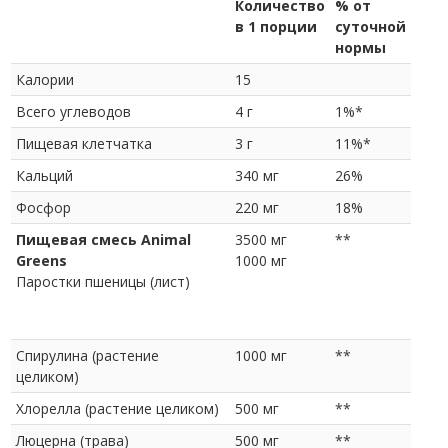
Количество
% от
в 1 порции
суточной
нормы
Калории
15
Всего углеводов
4 г
1%*
Пищевая клетчатка
3 г
11%*
Кальций
340 мг
26%
Фосфор
220 мг
18%
Пищевая смесь Animal
3500 мг
**
Greens
1000 мг
Паростки пшеницы (лист)
Спирулина (растение
1000 мг
**
целиком)
Хлорелла (растение целиком)
500 мг
**
Люцерна (трава)
500 мг
**