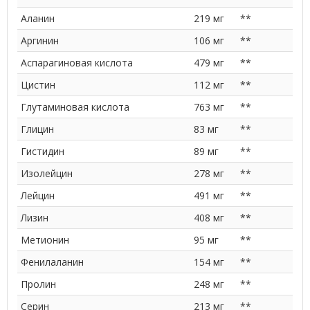
Аланин
219 мг
**
Аргинин
106 мг
**
Аспарагиновая кислота
479 мг
**
Цистин
112 мг
**
Глутаминовая кислота
763 мг
**
Глицин
83 мг
**
Гистидин
89 мг
**
Изолейцин
278 мг
**
Лейцин
491 мг
**
Лизин
408 мг
**
Метионин
95 мг
**
Фенилаланин
154 мг
**
Пролин
248 мг
**
Серин
213 мг
**