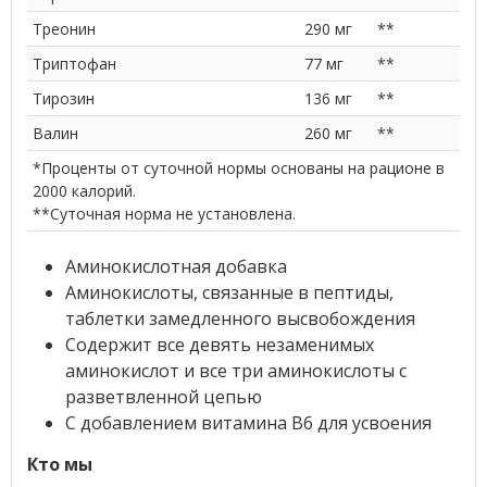
Треонин
290 мг
**
Триптофан
77 мг
**
Тирозин
136 мг
**
Валин
260 мг
**
*Проценты от суточной нормы основаны на рационе в
2000 калорий.
**Суточная норма не установлена.
Аминокислотная добавка
Аминокислоты, связанные в пептиды,
таблетки замедленного высвобождения
Содержит все девять незаменимых
аминокислот и все три аминокислоты с
разветвленной цепью
С добавлением витамина B6 для усвоения
Кто мы