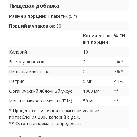
Пищевая добавка
Размер порции:
1 пакетик (5 г)
Порций в упаковке:
30
Количество
% СН
в 1 порции
Калорий
10
Всего углеводов
2 г
1% *
Пищевая клетчатка
2 г
7% *
Натрия
5 мг
<,1%
Органический яблочный уксус
1000 мг
**
Ионные микроэлементы (ITM)
50 мг
**
* Процент от суточной нормы при условии
потребления 2000 калорий в день.
** Суточная норма не определена.