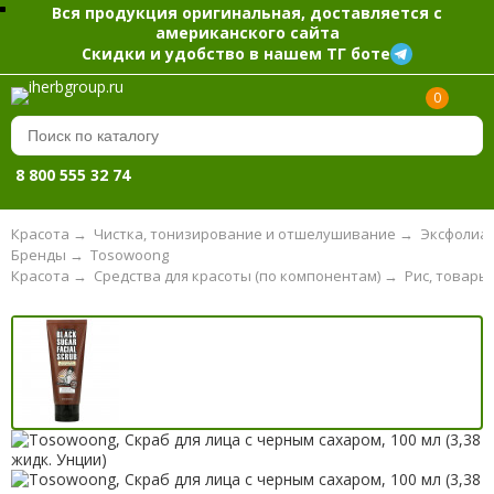
Вся продукция оригинальная, доставляется с
американского сайта
Скидки и удобство в нашем ТГ боте
0
8 800 555 32 74
Красота
→
Чистка, тонизирование и отшелушивание
→
Эксфолиат
Бренды
→
Tosowoong
Красота
→
Средства для красоты (по компонентам)
→
Рис, товары