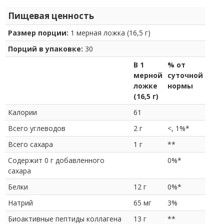
Пищевая ценность
Размер порции:
1 мерная ложка (16,5 г)
Порций в упаковке:
30
В 1
% от
мерной
суточной
ложке
нормы
(16,5 г)
Калории
61
Всего углеводов
2 г
<, 1%*
Всего сахара
1 г
**
Содержит 0 г добавленного
0%*
сахара
Белки
12 г
0%*
Натрий
65 мг
3%
Биоактивные пептиды коллагена
13 г
**