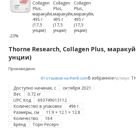
-23%
Thorne Research, Collagen Plus, маракуйя,
унции)
Произведено
В избранное
T
61 отзывов на iherb.com
Артикул:
Доступно начиная, с
октября 2021
Вес
0.72 кг
UPC Код
693749013112
Количество в упаковке
496 г.
Размеры, см
11.9 × 12.1 × 12.8
Количество
164
Бренд
Торн Ресерч