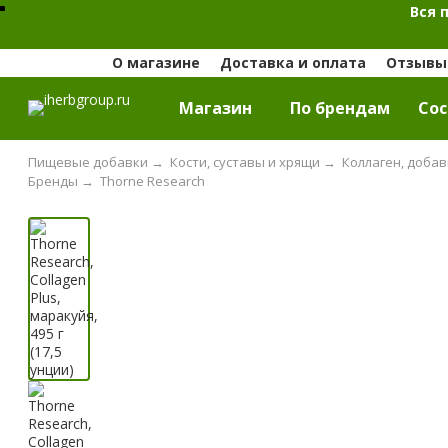
Вся 
О магазине
Доставка и оплата
Отзывы 
Магазин
По брендам
Cос
Пищевые добавки
→
Кости, суставы и хрящи
→
Коллаген, добав
Бренды
→
Thorne Research