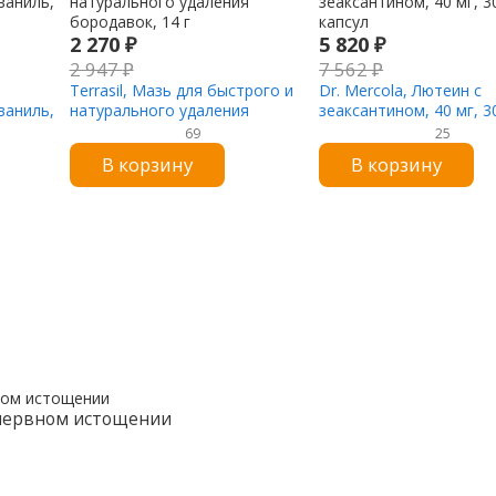
2 270
₽
5 820
₽
2 947
₽
7 562
₽
Terrasil, Мазь для быстрого и
Dr. Mercola, Лютеин с
ваниль,
натурального удаления
зеаксантином, 40 мг, 3
бородавок, 14 г
капсул
69
25
В корзину
В корзину
 нервном истощении