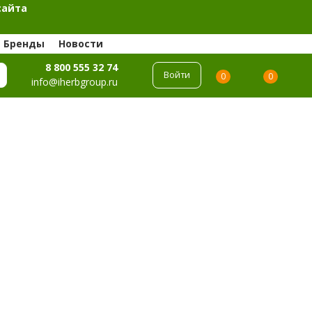
сайта
Бренды
Новости
8 800 555 32 74
Войти
0
0
info@iherbgroup.ru