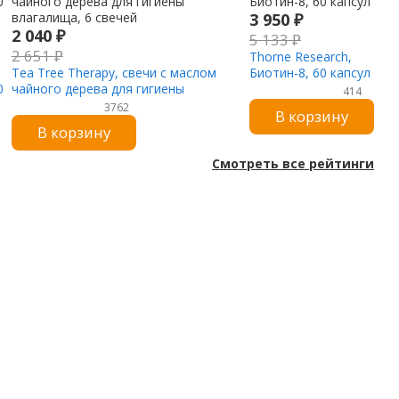
3 950
₽
2 040
₽
5 133
₽
2 651
₽
Thorne Research,
Tea Tree Therapy, cвечи с маслом
Биотин-8, 60 капсул
0
чайного дерева для гигиены
414
влагалища, 6 свечей
3762
В корзину
В корзину
Смотреть все рейтинги