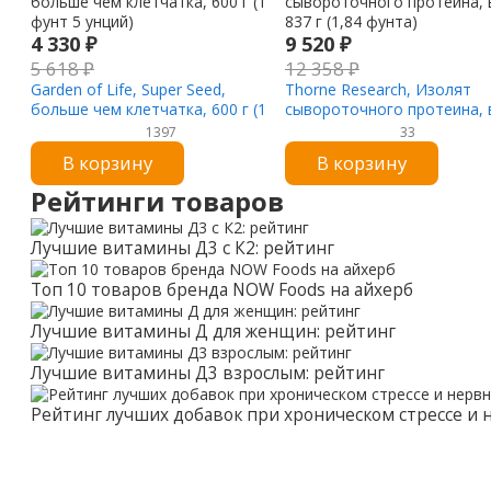
4 330
₽
9 520
₽
5 618
₽
12 358
₽
Garden of Life, Super Seed,
Thorne Research, Изолят
больше чем клетчатка, 600 г (1
сывороточного протеина, 
фунт 5 унций)
837 г (1,84 фунта)
1397
33
В корзину
В корзину
Рейтинги товаров
Лучшие витамины Д3 с К2: рейтинг
Топ 10 товаров бренда NOW Foods на айхерб
Лучшие витамины Д для женщин: рейтинг
Лучшие витамины Д3 взрослым: рейтинг
Рейтинг лучших добавок при хроническом стрессе и