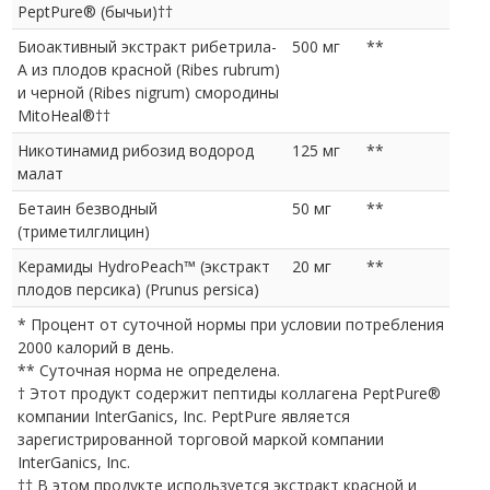
PeptPure® (бычьи)††
Биоактивный экстракт рибетрила-
500 мг
**
A из плодов красной (Ribes rubrum)
и черной (Ribes nigrum) смородины
MitoHeal®††
Никотинамид рибозид водород
125 мг
**
малат
Бетаин безводный
50 мг
**
(триметилглицин)
Керамиды HydroPeach™ (экстракт
20 мг
**
плодов персика) (Prunus persica)
* Процент от суточной нормы при условии потребления
2000 калорий в день.
** Суточная норма не определена.
† Этот продукт содержит пептиды коллагена PeptPure®
компании InterGanics, Inc. PeptPure является
зарегистрированной торговой маркой компании
InterGanics, Inc.
†† В этом продукте используется экстракт красной и