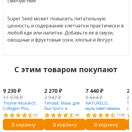
самочувствия.
Super Seed может повысить питательную
ценность и содержание клетчатки практически в
любой еде или напитке. Добавьте ее в смузи,
овощные и фруктовые соки, хлопья и йогурт.
C этим товаром покупают
9 230
₽
2 270
₽
7 440
₽
2
11 978
₽
2 947
₽
9 664
₽
2
Thorne Research,
Terrasil, Мазь для
NATURELO,
Te
Collagen Plus,
быстрого и
мультивитамины
cв
маракуйя, 495 г
натурального
для приема во
ча
61
69
1708
(17,5 унции)
удаления
время
ги
В корзину
В корзину
В корзину
бородавок, 14 г
пренатального
6 
периода, 180