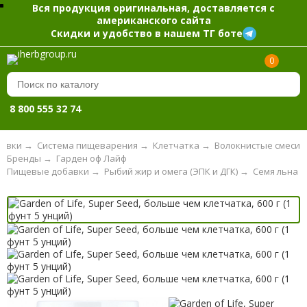
Вся продукция оригинальная, доставляется с
американского сайта
Скидки и удобство в нашем ТГ боте
0
8 800 555 32 74
авки
→
Система пищеварения
→
Клетчатка
→
Волокнистые смеси
Бренды
→
Гарден оф Лайф
Пищевые добавки
→
Рыбий жир и омега (ЭПК и ДГК)
→
Семя льна