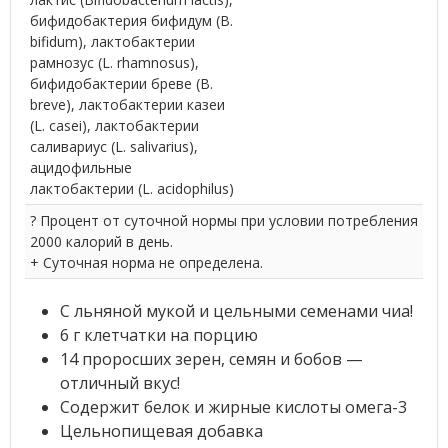
бифидобактерия бифидум (B.
bifidum), лактобактерии
рамнозус (L. rhamnosus),
бифидобактерии бреве (B.
breve), лактобактерии казеи
(L. casei), лактобактерии
саливариус (L. salivarius),
ацидофильные
лактобактерии (L. acidophilus)
? Процент от суточной нормы при условии потребления
2000 калорий в день.
+ Суточная норма не определена.
С льняной мукой и цельными семенами чиа!
6 г клетчатки на порцию
14 проросших зерен, семян и бобов —
отличный вкус!
Содержит белок и жирные кислоты омега-3
Цельнопищевая добавка