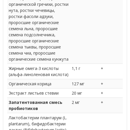
органической гречихи, ростки
нута, ростки чечевицы,
ростки фасоли адзуки,
проросшие органические
семена льна, проросшие
семена подсолнечника,
проросшие органические
семена тыквы, проросшие
семена чиа, проросшие
органические семена кунжута
Жирные омега-3 кислоты
1,1 г
+
(альфа-линоленовая кислота)
Органическая корица
127 мг
+
Экстракт листьев стевии
20 мг
+
Запатентованная смесь
2 мг
+
пробиотиков
Лактобактерии плантарум (L.
plantarum), бифидобактерии
лактис (Bifidobacterium lactis),