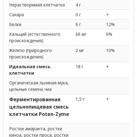
Нерастворимая клетчатка
4 г
Сахара
0 г
+
Белки
6 г
12%
Кальций (естественного
66 мг
6%
происхождения)
Железо (природного
2 мг
10%
происхождения)
Идеальная смесь
18 г
+
клетчатки
Органическая льняная мука,
цельные семена чиа
Ферментированная
1,5 г
+
цельнопищевая смесь
клетчатки Poten-Zyme
Ростки амаранта, ростки
киноа, ростки проса, ростки