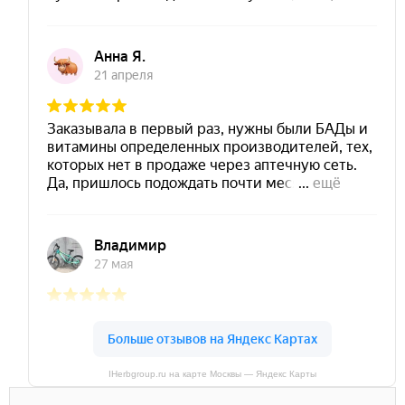
IHerbgroup.ru на карте Москвы — Яндекс Карты