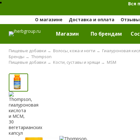
Вся 
О магазине
Доставка и оплата
Отзывы 
Магазин
По брендам
Cос
Пищевые добавки
→
Волосы, кожа и ногти
→
Гиалуроновая кис
Бренды
→
Thompson
Пищевые добавки
→
Кости, суставы и хрящи
→
MSM