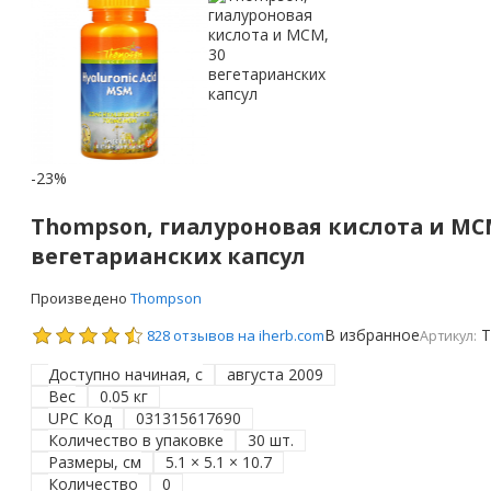
-23%
Thompson, гиалуроновая кислота и МСМ
вегетарианских капсул
Произведено
Thompson
В избранное
T
828 отзывов на iherb.com
Артикул:
Доступно начиная, с
августа 2009
Вес
0.05 кг
UPC Код
031315617690
Количество в упаковке
30 шт.
Размеры, см
5.1 × 5.1 × 10.7
Количество
0