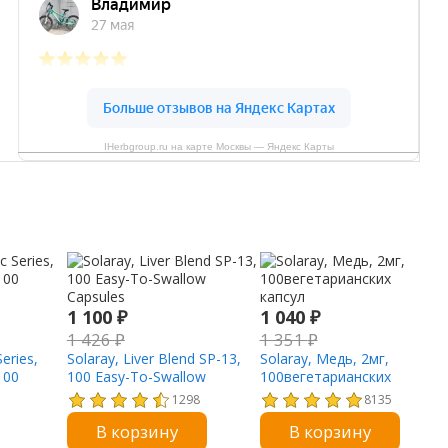
IHerbgroup.ru на карте Москвы — Яндекс Карты
1 100
₽
1 040
₽
1 426
₽
1 351
₽
Series,
Solaray, Liver Blend SP-13,
Solaray, Медь, 2мг,
100
100 Easy-To-Swallow
100вегетарианских
Capsules
капсул
1298
8135
В корзину
В корзину