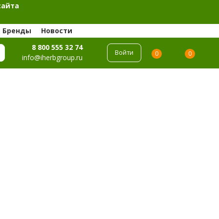
сайта
Бренды
Новости
8 800 555 32 74
Войти
0
0
info@iherbgroup.ru