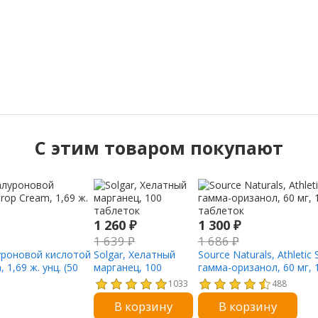
C этим товаром покупают
1 260
₽
1 300
₽
1 639
₽
1 686
₽
луроновой кислотой
Solgar, Хелатный
Source Naturals, Athletic 
 1,69 ж. унц. (50
марганец, 100
гамма-оризанол, 60 мг, 
таблеток
таблеток
1033
488
В корзину
В корзину