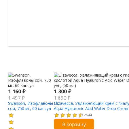
1 160
₽
1 300
₽
1 497
₽
1 690
₽
Swanson, Изофлавоны
Elizavecca, Увлажняющий крем с гиа
сои, 750 мг, 60 капсул
Aqua Hyaluronic Acid Water Drop Cream,
мл)
2644
В корзину