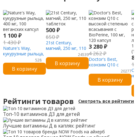
500
₽
1 100
₽
650
₽
1 430
₽
21st Century,
3 280
₽
Nature's Way,
магний, 250 мг, 110
4 262
₽
кукурузные рыльца,
таблеток
24539
8
400 мг, 100
Doctor's Best,
528
В корзину
1
веганских капсул
коэнзим Q10 с
В корзину
высокой степенью
Ca
20277
всасывания с
но
В корзину
BioPerine, 100 мг,
са
120 капсул
ры
на
ли
Рейтинги товаров
Смотреть все рейтинги
16
(1
Топ-10 витаминов Д3 для детей
Лучшие витамины Д в каплях: рейтинг