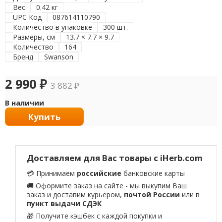
Вес
0.42 кг
UPC Код
087614110790
Количество в упаковке
300 шт.
Размеры, см
13.7 × 7.7 × 9.7
Количество
164
Бренд
Swanson
2 990
₽
3 882
₽
В наличии
Купить
Доставляем для Вас товары с iHerb.com
💳 Принимаем
российские
банковские карты
🚚 Оформите заказ на сайте - мы выкупим Ваш
заказ и доставим курьером,
почтой России
или в
пункт выдачи СДЭК
🎁 Получите кэшбек с каждой покупки и