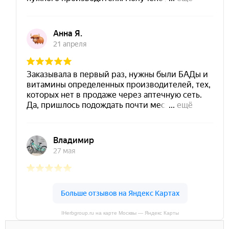
IHerbgroup.ru на карте Москвы — Яндекс Карты