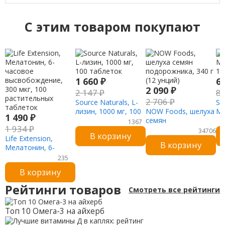
C этим товаром покупают
1 660
₽
6
2 090
₽
2 147
₽
8
2 706
₽
Source Naturals, L-
Sw
лизин, 1000 мг, 100
NOW Foods, шелуха
Ме
1 490
₽
таблеток
семян
12
1367
1 934
₽
подорожника, 340 г
34706
В корзину
Life Extension,
(12 унций)
В корзину
Мелатонин, 6-
часовое
235
высвобождение,
В корзину
300 мкг, 100
растительных
Рейтинги товаров
Смотреть все рейтинги
таблеток
Топ 10 Омега-3 на айхерб