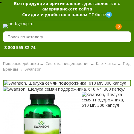
Вся продукция оригинальная, доставляется с
американского сайта
Скидки и удобство в нашем ТГ боте
0
8 800 555 32 74
Пищевые добавки
→
Система пищеварения
→
Клетчатка
→
Подо
Бренды
→
Swanson