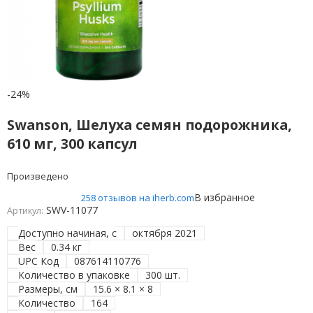
-24%
Swanson, Шелуха семян подорожника,
610 мг, 300 капсул
Произведено
В избранное
258 отзывов на iherb.com
SWV-11077
Артикул:
Доступно начиная, с
октября 2021
Вес
0.34 кг
UPC Код
087614110776
Количество в упаковке
300 шт.
Размеры, см
15.6 × 8.1 × 8
Количество
164