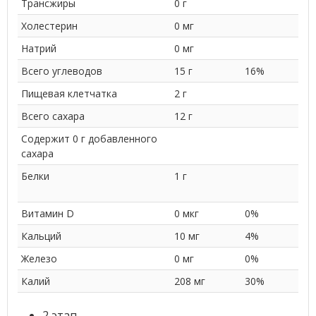
Трансжиры
0 г
Холестерин
0 мг
Натрий
0 мг
Всего углеводов
15 г
16%
Пищевая клетчатка
2 г
Всего сахара
12 г
Содержит 0 г добавленного
сахара
Белки
1 г
Витамин D
0 мкг
0%
Кальций
10 мг
4%
Железо
0 мг
0%
Калий
208 мг
30%
2 этап