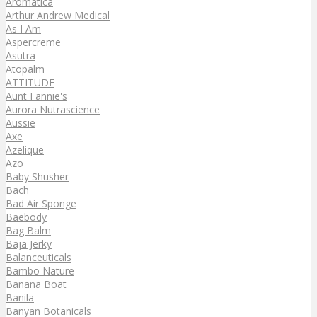
Aromatica
Arthur Andrew Medical
As I Am
Aspercreme
Asutra
Atopalm
ATTITUDE
Aunt Fannie's
Aurora Nutrascience
Aussie
Axe
Azelique
Azo
Baby Shusher
Bach
Bad Air Sponge
Baebody
Bag Balm
Baja Jerky
Balanceuticals
Bambo Nature
Banana Boat
Banila
Banyan Botanicals