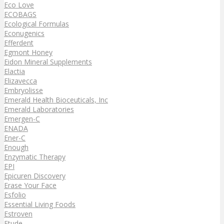
Eco Love
ECOBAGS
Ecological Formulas
Econugenics
Efferdent
Egmont Honey
Eidon Mineral Supplements
Elactia
Elizavecca
Embryolisse
Emerald Health Bioceuticals, Inc
Emerald Laboratories
Emergen-C
ENADA
Ener-C
Enough
Enzymatic Therapy
EPI
Epicuren Discovery
Erase Your Face
Esfolio
Essential Living Foods
Estroven
Etude