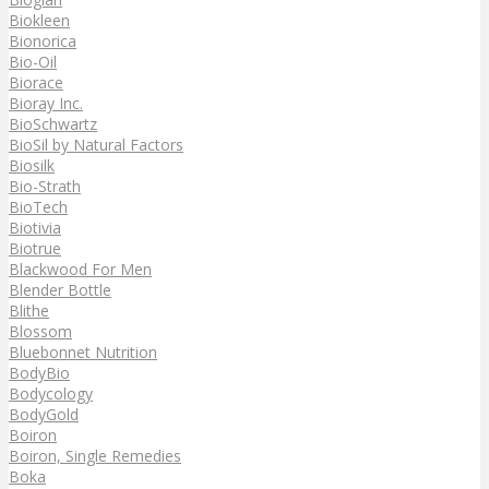
Biokleen
Bionorica
Bio-Oil
Biorace
Bioray Inc.
BioSchwartz
BioSil by Natural Factors
Biosilk
Bio-Strath
BioTech
Biotivia
Biotrue
Blackwood For Men
Blender Bottle
Blithe
Blossom
Bluebonnet Nutrition
BodyBio
Bodycology
BodyGold
Boiron
Boiron, Single Remedies
Boka