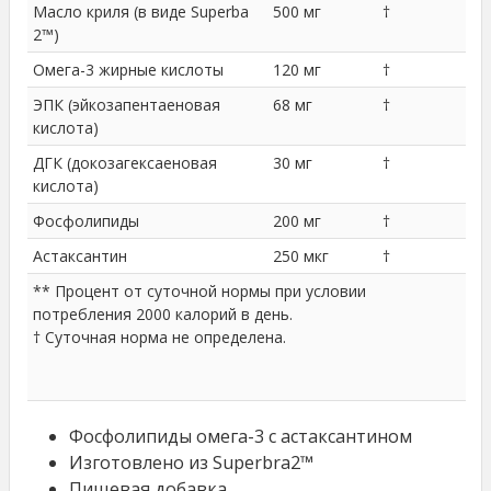
Масло криля (в виде Superba
500 мг
†
2™)
Омега-3 жирные кислоты
120 мг
†
ЭПК (эйкозапентаеновая
68 мг
†
кислота)
ДГК (докозагексаеновая
30 мг
†
кислота)
Фосфолипиды
200 мг
†
Астаксантин
250 мкг
†
** Процент от суточной нормы при условии
потребления 2000 калорий в день.
† Суточная норма не определена.
Фосфолипиды омега-3 с астаксантином
Изготовлено из Superbra2™
Пищевая добавка