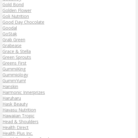
Gold Bond
Golden Flower
Goli Nutrition
Good Day Chocolate
Goodal
GoStak
Grab Green
Grabease
Grace & Stella
Green Sprouts
Greens First
GummiKing
Gummiology
GummYum!
Hanskin
Harmonic Innerprizes
Haruharu
Hask Beauty
Havasu Nutrition
Hawaiian Tropic
Head & Shoulders
Health Direct
Health Plus Inc.