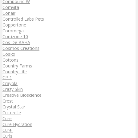
Compound W
Comvita
Conair
Controlled Labs Pets
Coppertone
Coromega
Cortizone 10
Cos De BAHA
Cosmos Creations
CosRx
Cottons
Country Farms
Country Life
CP-1
Crayola
Crazy Skin
Creative Bioscience
Crest
Crystal Star
Culturelle
Cure
Cure Hydration
Curel
Curls