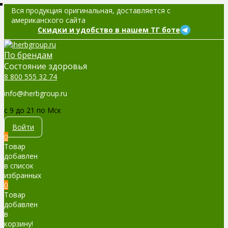
Вся продукция оригинальная, доставляется с
американского сайта
Скидки и удобство в нашем ТГ боте
По брендам
Cостояние здоровья
8 800 555 32 74
info@iherbgroup.ru
c 9 до 21 по Мск
Войти
0
Товар
добавлен
в список
избранных
0
Товар
добавлен
в
корзину!