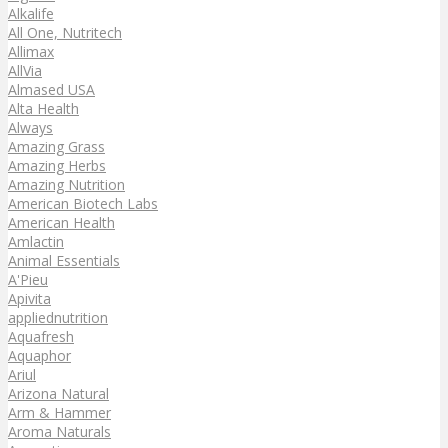
Alkalife
All One, Nutritech
Allimax
AllVia
Almased USA
Alta Health
Always
Amazing Grass
Amazing Herbs
Amazing Nutrition
American Biotech Labs
American Health
Amlactin
Animal Essentials
A'Pieu
Apivita
appliednutrition
Aquafresh
Aquaphor
Ariul
Arizona Natural
Arm & Hammer
Aroma Naturals