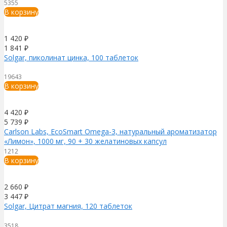
5355
В корзину
1 420
₽
1 841
₽
Solgar, пиколинат цинка, 100 таблеток
19643
В корзину
4 420
₽
5 739
₽
Carlson Labs, EcoSmart Omega-3, натуральный ароматизатор
«Лимон», 1000 мг, 90 + 30 желатиновых капсул
1212
В корзину
2 660
₽
3 447
₽
Solgar, Цитрат магния, 120 таблеток
3518