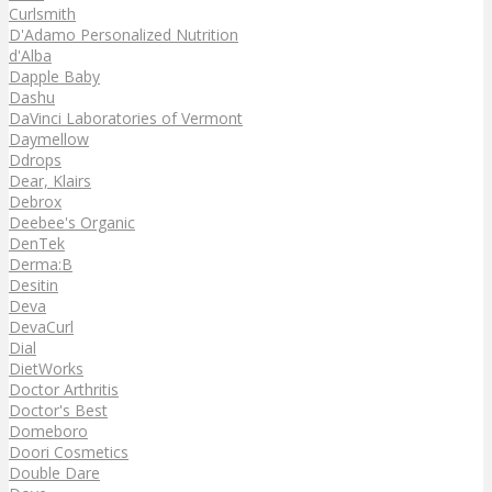
Curlsmith
D'Adamo Personalized Nutrition
d'Alba
Dapple Baby
Dashu
DaVinci Laboratories of Vermont
Daymellow
Ddrops
Dear, Klairs
Debrox
Deebee's Organic
DenTek
Derma:B
Desitin
Deva
DevaCurl
Dial
DietWorks
Doctor Arthritis
Doctor's Best
Domeboro
Doori Cosmetics
Double Dare