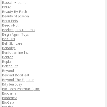
Bausch + Lomb
Bbluv
Beauty By Earth
Beauty of Joseon
Beco Pets
Beech-Nut
Beekeeper's Naturals
Begin Again Toys
BeKLYN
Belli Skincare
Benadryl
Benfotiamine Inc.
Benton
Beplain
Better Life
Beyond
Beyond BodiHeat
Beyond The Equator
Billy Jealousy
Bio Tech Pharmacal, Inc
Biochem
Bioderma
BioGaia
Bioglan