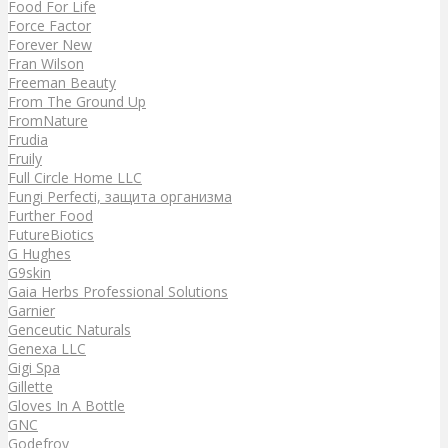
Food For Life
Force Factor
Forever New
Fran Wilson
Freeman Beauty
From The Ground Up
FromNature
Frudia
Fruily
Full Circle Home LLC
Fungi Perfecti, защита организма
Further Food
FutureBiotics
G Hughes
G9skin
Gaia Herbs Professional Solutions
Garnier
Genceutic Naturals
Genexa LLC
Gigi Spa
Gillette
Gloves In A Bottle
GNC
Godefroy