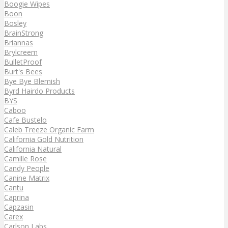
Boogie Wipes
Boon
Bosley
BrainStrong
Briannas
Brylcreem
BulletProof
Burt's Bees
Bye Bye Blemish
Byrd Hairdo Products
BYS
Caboo
Cafe Bustelo
Caleb Treeze Organic Farm
California Gold Nutrition
California Natural
Camille Rose
Candy People
Canine Matrix
Cantu
Caprina
Capzasin
Carex
Carlson Labs