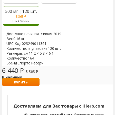
500 мг | 120 шт.
8 363
₽
В наличии
Доступно начиная, с
июля 2019
Вес
0.16 кг
UPC Код
023249011361
Количество в упаковке
120 шт.
Размеры, см
11.2 × 5.8 × 6.1
Количество
164
Бренд
Спортс Ресерч
6 440
₽
8 363
₽
В наличии
Купить
Доставляем для Вас товары с iHerb.com
💳 Принимаем
российские
банковские карты