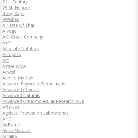
21st Century
29 St. Honore
4 энд Харт
9Wishes
A Taste Of Thai
A Vogel
A.C. Grace Company
A+D
Absolute Nutrition
Acropass
Act
Active Wow
Acwell
Admire My Skin
Advance Physician Formulas, Inc.
Advanced Clinicals
Advanced Naturals
Advanced Orthomolecular Research AOR
AfterSpa
Ageless Foundation Laboratories
AHC
AirBorne
Aleva Naturals
Algalife