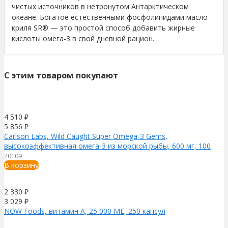
чистых источников в нетронутом Антарктическом
океане. Богатое естественными фосфолипидами масло
криля SR® — это простой способ добавить жирные
кислоты омега-3 в свой дневной рацион.
C этим товаром покупают
4 510
₽
5 856
₽
Carlson Labs, Wild Caught Super Omega-3 Gems,
высокоэффективная омега-3 из морской рыбы, 600 мг, 100
плюс 30 капсул
20109
В корзину
2 330
₽
3 029
₽
NOW Foods, витамин A, 25 000 МЕ, 250 капсул