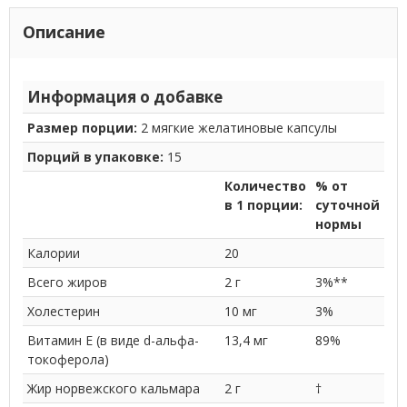
Описание
Информация о добавке
Размер порции:
2 мягкие желатиновые капсулы
Порций в упаковке:
15
Количество
% от
в 1 порции:
суточной
нормы
Калории
20
Всего жиров
2 г
3%**
Холестерин
10 мг
3%
Витамин E (в виде d-альфа-
13,4 мг
89%
токоферола)
Жир норвежского кальмара
2 г
†