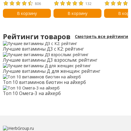
500 мкг, 120 таблеток
мармеладки с
триглицерид
806
132
витамином D3, со
омега-3, 120
вкусом натуральных
таблеток + 3
В корзину
В корзину
В кор
фруктов, 25 мкг (1000
таблеток в п
МЕ), 120 жевательных
мармеладок
Рейтинги товаров
Смотреть все рейтинги
Лучшие витамины Д3 с К2: рейтинг
Лучшие витамины Д3 взрослым: рейтинг
Лучшие витамины Д для женщин: рейтинг
Топ 10 витаминов биотин на айхерб
Топ 10 Омега-3 на айхерб