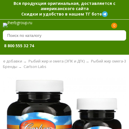
Вся продукция оригинальная, доставляется с
американского сайта
Скидки и удобство в нашем ТГ боте
0
8 800 555 32 74
ые добавки
→
Рыбий жир и омега (ЭПК и ДГК)
→
Рыбий жир омега-3
Бренды
→
Carlson Labs