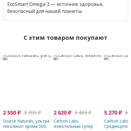
EcoSmart Omega-3 — источник здоровья,
безопасный для нашей планеты.
C этим товаром покупают
2 550
₽
3 305
₽
2 620
₽
3 403
₽
5 270
₽
6 
Source Naturals, ультра
Carlson Labs,
Carlson Labs,
пиколинат хрома 500,
жевательные супер
Среднецепоч