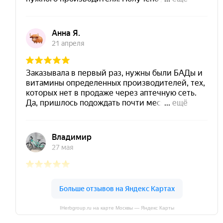
IHerbgroup.ru на карте Москвы — Яндекс Карты