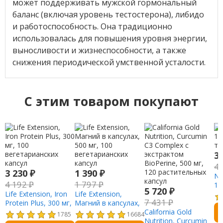
может поддерживать мужской гормональный
баланс (включая уровень тестостерона), либидо
и работоспособность. Она традиционно
использовалась для повышения уровня энергии,
выносливости и жизнеспособности, а также
снижения периодической умственной усталости.
C этим товаром покупают
3
4
3 230
₽
1 390
₽
NO
4 192
₽
1 797
₽
10
5 720
₽
Life Extension, Iron
Life Extension,
та
7 431
₽
Protein Plus, 300 мг,
Магний в капсулах,
100 вегетарианских
500 мг, 100
California Gold
1785
16684
капсул
вегетарианских
Nutrition, Curcumin