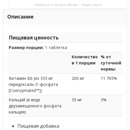
IHerbgroup.ru на карте Москвы — Яндекс Карты
Описание
Пищевая ценность
Размер порции:
1 таблетка
Количество
% от
в 1 порции
суточной
нормы
Витамин B6 (из 333 мг
200 мг
11 765%
пиридоксаль-5'-фосфата
[Coenzymated™])
Кальций (в виде
35 мг
3%
двузамещенного фосфата
кальция)
Пищевая добавка