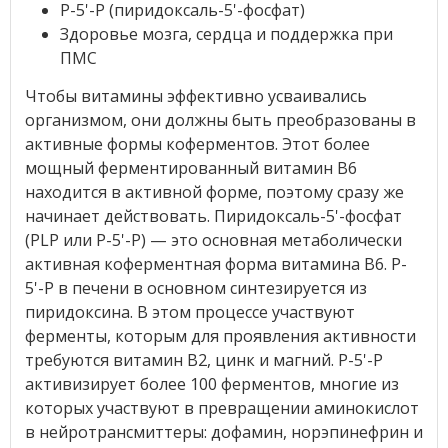
P-5'-P (пиридоксаль-5'-фосфат)
Здоровье мозга, сердца и поддержка при
ПМС
Чтобы витамины эффективно усваивались
организмом, они должны быть преобразованы в
активные формы коферментов. Этот более
мощный ферментированный витамин B6
находится в активной форме, поэтому сразу же
начинает действовать. Пиридоксаль-5'-фосфат
(PLP или P-5'-P) — это основная метаболически
активная коферментная форма витамина B6. P-
5'-P в печени в основном синтезируется из
пиридоксина. В этом процессе участвуют
ферменты, которым для проявления активности
требуются витамин B2, цинк и магний. P-5'-P
активизирует более 100 ферментов, многие из
которых участвуют в превращении аминокислот
в нейротрансмиттеры: дофамин, норэпинефрин и