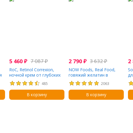
5 460
₽
7 087
₽
2 790
₽
3 632
₽
2
RoC, Retinol Correxion,
NOW Foods, Real Food,
So
я
ночной крем от глубоких
говяжий желатин в
дл
,
морщин, 30 мл (1 жидк.
порошке, 454 г (1 фунт)
Su
485
2063
Унция)
жи
В корзину
В корзину