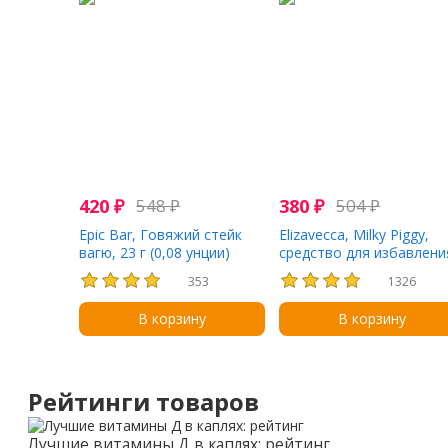
420
₽
548
₽
380
₽
504
₽
Epic Bar, Говяжий стейк
Elizavecca, Milky Piggy,
вагю, 23 г (0,08 унции)
средство для избавлени
от черных угрей в 3 шага
353
1326
6 г
В корзину
В корзину
Рейтинги товаров
Лучшие витамины Д в каплях: рейтинг