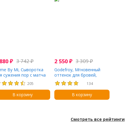
 880
₽
3 742
₽
2 550
₽
3 309
₽
me By Mi, Сыворотка
Godefroy, Мгновенный
я сужения пор с матча
оттенок для бровей,
per Matcha, 50 мл (1,69
светло-коричневый, набор
205
134
дк. Унции)
для 3 применений
В корзину
В корзину
Смотреть все рейтинги