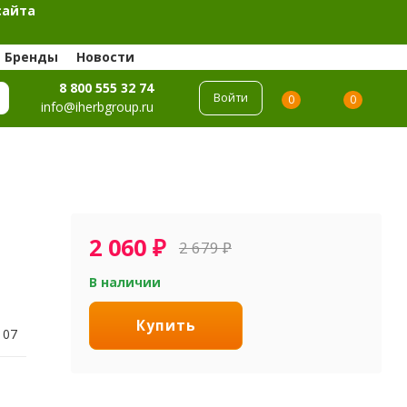
сайта
Бренды
Новости
8 800 555 32 74
Войти
0
0
info@iherbgroup.ru
2 060
₽
2 679
₽
В наличии
Купить
107