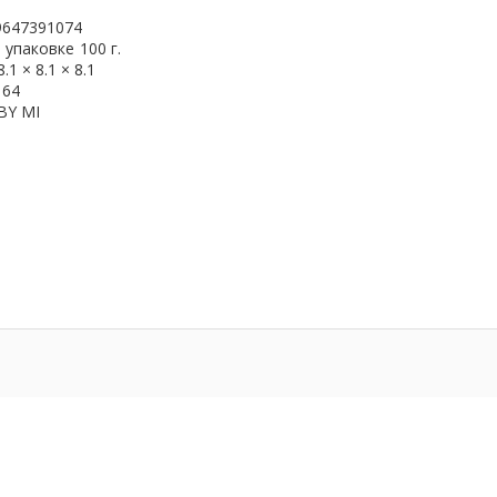
9647391074
 упаковке
100 г.
8.1 × 8.1 × 8.1
164
BY MI