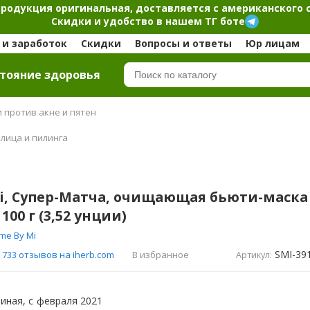
продукция оригинальная, доставляется с американского 
Скидки и удобство в нашем ТГ боте
и заработок
Скидки
Вопросы и ответы
Юр лицам
тояние здоровья
 против акне и пятен
 лица и пилинга
i, Супер-Матча, очищающая бьюти-маска
100 г (3,52 унции)
me By Mi
SMI-39
В избранное
733 отзывов на iherb.com
Артикул:
иная, с
февраля 2021