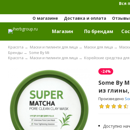
Вся 
О магазине
Доставка и оплата
Отзывы 
Магазин
По брендам
Cос
Красота
→
Маски и пилинги для лица
→
Маски для лица
→
Маски
Бренды
→
Some By Mi
Красота
→
Маски и пилинги для лица
→
Корейские средства для
-24%
Some By M
из глины, 
Произведено
So
Доступно нач