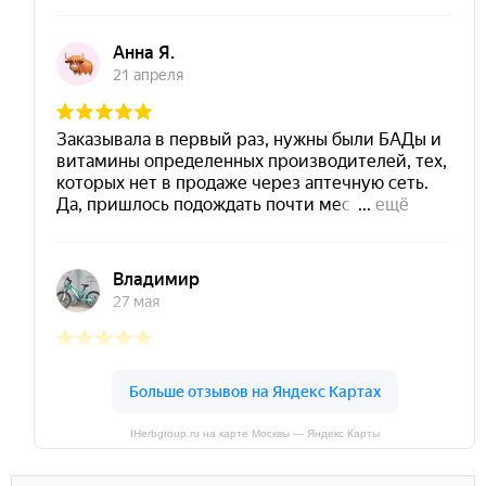
IHerbgroup.ru на карте Москвы — Яндекс Карты