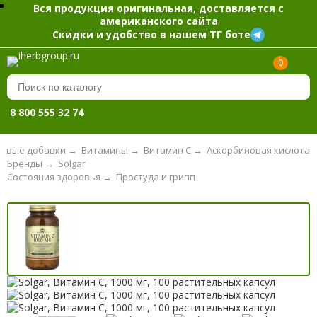
Вся продукция оригинальная, доставляется с
американского сайта
Скидки и удобство в нашем ТГ боте
0
8 800 555 32 74
евые добавки
→
Витамины
→
Витамин С
→
Аскорбиновая кислота
Бренды
→
Solgar
Состояния здоровья
→
Простуда и грипп