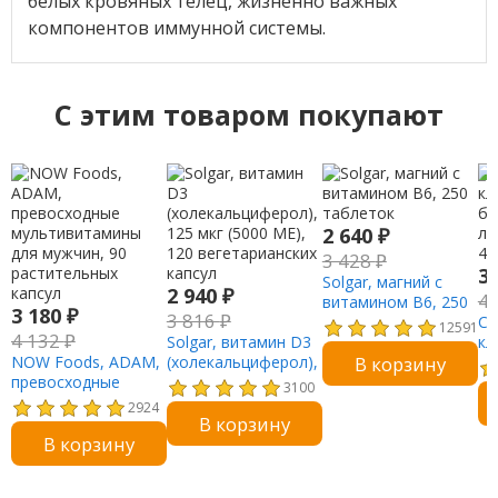
белых кровяных телец, жизненно важных
компонентов иммунной системы.
C этим товаром покупают
2 640
₽
3 428
₽
3
Solgar, магний с
2 940
₽
4
витамином B6, 250
3 180
₽
3 816
₽
таблеток
Ca
12591
4 132
₽
Solgar, витамин D3
кл
В корзину
NOW Foods, ADAM,
(холекальциферол),
ба
превосходные
125 мкг (5000 МЕ),
ле
3100
мультивитамины
120 вегетарианских
4,
2924
В корзину
для мужчин, 90
капсул
В корзину
растительных
капсул