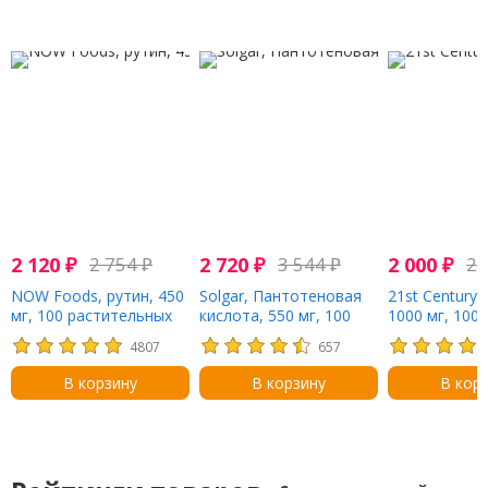
2 120
₽
2 754
₽
2 720
₽
3 544
₽
2 000
₽
2 
NOW Foods, рутин, 450
Solgar, Пантотеновая
21st Century,
мг, 100 растительных
кислота, 550 мг, 100
1000 мг, 100
капсул
растительных капсул
4807
657
В корзину
В корзину
В кор