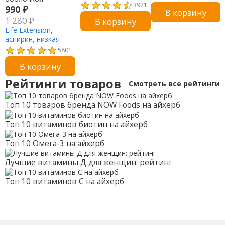
босвеллии, 500 мг,
3921
990
₽
В корзину
90 капсул
1 280
₽
В корзину
Life Extension,
аспирин, низкая
дозировка с
5801
защитным
В корзину
покрытием, 81 мг,
300 таблеток,
Рейтинги товаров
Смотреть все рейтинги
покрытых
кишечнорастворимой
оболочкой
Топ 10 товаров бренда NOW Foods на айхерб
Топ 10 витаминов биотин на айхерб
Топ 10 Омега-3 на айхерб
Лучшие витамины Д для женщин: рейтинг
Топ 10 витаминов С на айхерб