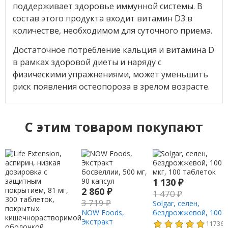
поддерживает здоровье иммунной системы. В
состав этого продукта входит витамин D3 в
количестве, необходимом для суточного приема.
Достаточное потребление кальция и витамина D
в рамках здоровой диеты и наряду с
физическими упражнениями, может уменьшить
риск появления остеопороза в зрелом возрасте.
C этим товаром покупают
1 130
₽
2 860
₽
1 470
₽
S
3 719
₽
Solgar, селен,
1
NOW Foods,
бездрожжевой, 100
Экстракт
мкг, 100 таблеток
11736