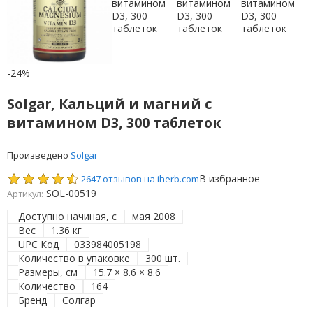
-24%
Solgar, Кальций и магний с
витамином D3, 300 таблеток
Произведено
Solgar
В избранное
2647 отзывов на iherb.com
SOL-00519
Артикул:
Доступно начиная, с
мая 2008
Вес
1.36 кг
UPC Код
033984005198
Количество в упаковке
300 шт.
Размеры, см
15.7 × 8.6 × 8.6
Количество
164
Бренд
Солгар