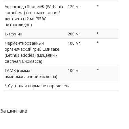
Ашваганда Shoden® (Withania
120 мг
*
somnifera) (экстракт корня /
листьев) (42 мг [35%]
витанолидов)
L-теанин
200 мг
*
Ферментированный
100 мг
*
органический гриб шиитаке
(Letinus edodes) (мицелий /
овсяная биомасса)
ГАМК (гамма-
100 мг
*
аминомаслянной кислоты)
* Суточная норма не определена.
иба шиитаке