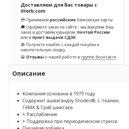
Доставляем для Вас товары с
iHerb.com
💳 Принимаем
российские
банковские карты
🚚 Оформите заказ на сайте - мы выкупим Ваш
заказ и доставим курьером,
почтой России
или в
пункт выдачи СДЭК
🎁 Получите кэшбек с каждой покупки и
накопительную скидку
😀
Отзывы
о нашей работе в
группе Вконтакте
Описание
Компания основана в 1973 году
Содержит ашвагандху Shoden®, L-теанин,
ГАМК & Гриб шиитаке
+ Расслабление
+ Поддержка при периодическом стрессе
Пищевая добавка