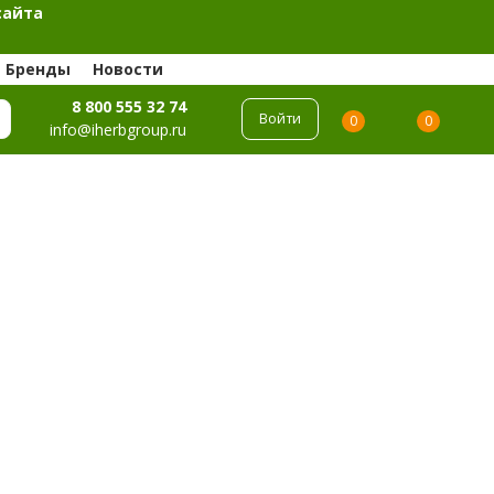
сайта
Бренды
Новости
8 800 555 32 74
Войти
0
0
info@iherbgroup.ru