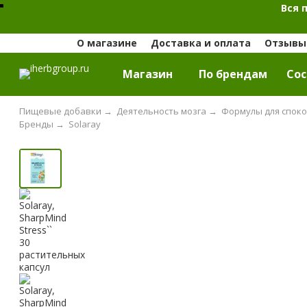
Вся 
О магазине
Доставка и оплата
Отзывы 
Магазин
По брендам
Cос
Пищевые добавки
→
Деятельность мозга
→
Формулы для споко
Бренды
→
Solaray