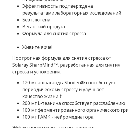
Эффективность подтверждена
результатами лабораторных исследований
Без глютена
Веганский продукт
Формула для снятия стресса
Живите ярче!
Ноотропная формула для снятия стресса от
Solaray SharpMind ™, разработанная для снятия
стресса и успокоения.
120 мг ашваганды Shoden® способствует
периодическому стрессу и улучшает
качество жизни †
200 мг L-теанина способствует расслаблению
100 мг ферментированного органического гр
100 мг ГАМК - нейромедиатора.
Эффективная смесь для поддержки: