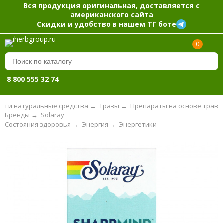
Вся продукция оригинальная, доставляется с
американского сайта
Скидки и удобство в нашем ТГ боте
0
8 800 555 32 74
вы и натуральные средства
→
Травы
→
Препараты на основе трав
Бренды
→
Solaray
Состояния здоровья
→
Энергия
→
Энергетики