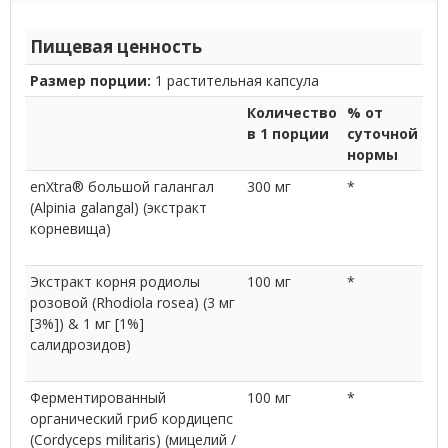
Пищевая ценность
Размер порции:
1 растительная капсула
Количество
% от
в 1 порции
суточной
нормы
enXtra® большой галангал
300 мг
*
(Alpinia galangal) (экстракт
корневища)
Экстракт корня родиолы
100 мг
*
розовой (Rhodiola rosea) (3 мг
[3%]) & 1 мг [1%]
салидрозидов)
Ферментированный
100 мг
*
органический гриб кордицепс
(Cordyceps militaris) (мицелий /